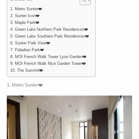
1. Metro Sunter❤️
2. Sunter Icon❤️
3. Maple Park❤️
4. Green Lake Northern Park Residences❤️
5. Green Lake Southern Park Residences❤️
6. Sunter Park View❤️
7. Paladian Park❤️
8. MOI French Walk Tower Lyon Garden❤️
9. MOI French Walk Nice Garden Tower❤️
10. The Summit❤️
1. Metro Sunter❤️