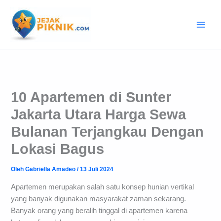
Lewati
ke
konten
10 Apartemen di Sunter
Jakarta Utara Harga Sewa
Bulanan Terjangkau Dengan
Lokasi Bagus
Oleh
Gabriella Amadeo
/
13 Juli 2024
Apartemen merupakan salah satu konsep hunian vertikal
yang banyak digunakan masyarakat zaman sekarang.
Banyak orang yang beralih tinggal di apartemen karena