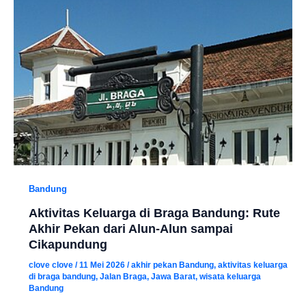
Bandung
Aktivitas Keluarga di Braga Bandung: Rute
Akhir Pekan dari Alun-Alun sampai
Cikapundung
clove clove
/
11 Mei 2026
/
akhir pekan Bandung
,
aktivitas keluarga
di braga bandung
,
Jalan Braga
,
Jawa Barat
,
wisata keluarga
Bandung