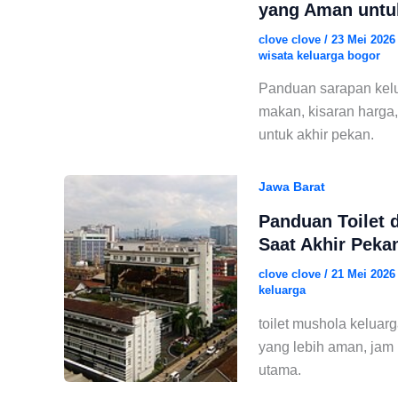
yang Aman untu
clove clove
/
23 Mei 202
wisata keluarga bogor
Panduan sarapan kelu
makan, kisaran harga, 
untuk akhir pekan.
Jawa Barat
Panduan Toilet 
Saat Akhir Peka
clove clove
/
21 Mei 202
keluarga
toilet mushola keluar
yang lebih aman, jam p
utama.