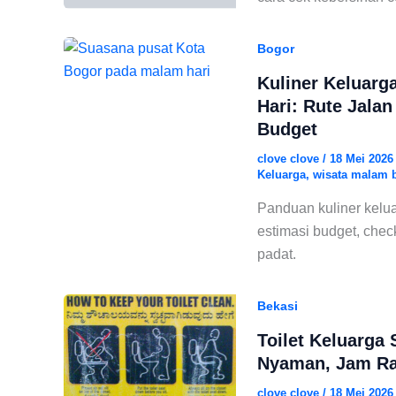
Bogor
Kuliner Keluarg
Hari: Rute Jala
Budget
clove clove
/
18 Mei 202
Keluarga
,
wisata malam 
Panduan kuliner kelua
estimasi budget, chec
padat.
Bekasi
Toilet Keluarga
Nyaman, Jam Ra
clove clove
/
18 Mei 202