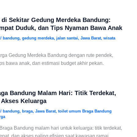
 di Sekitar Gedung Merdeka Bandung:
empat Duduk, dan Tips Nyaman Bawa Anak
6
/
bandung
,
gedung merdeka
,
jalan santai
,
Jawa Barat
,
wisata
arga Gedung Merdeka Bandung dengan rute pendek,
ps bawa anak, dan estimasi budget akhir pekan.
ga Bandung Malam Hari: Titik Terdekat,
 Akses Keluarga
6
/
bandung
,
braga
,
Jawa Barat
,
toilet umum Braga Bandung
rga
raga Bandung malam hari untuk keluarga: titik terdekat,
epat, dan akses paling efisien saat kawasan ramai.