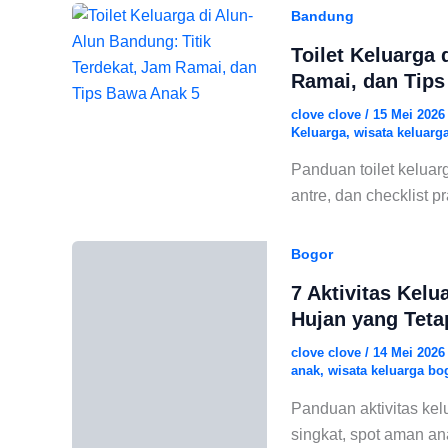
Bandung
Toilet Keluarga 
Ramai, dan Tip
clove clove
/
15 Mei 202
Keluarga
,
wisata keluar
Panduan toilet keluarg
antre, dan checklist p
Bogor
7 Aktivitas Kelu
Hujan yang Teta
clove clove
/
14 Mei 202
anak
,
wisata keluarga bo
Panduan aktivitas kel
singkat, spot aman ana