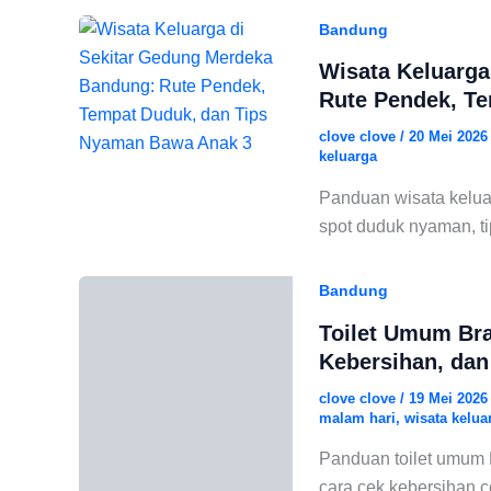
Bandung
Wisata Keluarga
Rute Pendek, T
clove clove
/
20 Mei 202
keluarga
Panduan wisata kelu
spot duduk nyaman, ti
Bandung
Toilet Umum Bra
Kebersihan, dan
clove clove
/
19 Mei 202
malam hari
,
wisata kelua
Panduan toilet umum B
cara cek kebersihan c