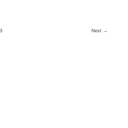
3
Next
→