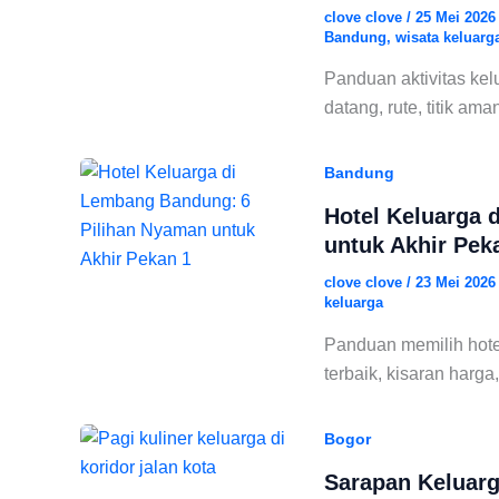
clove clove
/
25 Mei 202
Bandung
,
wisata keluar
Panduan aktivitas kel
datang, rute, titik am
Bandung
Hotel Keluarga 
untuk Akhir Pek
clove clove
/
23 Mei 202
keluarga
Panduan memilih hote
terbaik, kisaran harga,
Bogor
Sarapan Keluarg