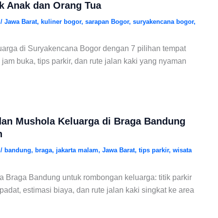
k Anak dan Orang Tua
6
/
Jawa Barat
,
kuliner bogor
,
sarapan Bogor
,
suryakencana bogor
,
arga di Suryakencana Bogor dengan 7 pilihan tempat
jam buka, tips parkir, dan rute jalan kaki yang nyaman
dan Mushola Keluarga di Braga Bandung
n
6
/
bandung
,
braga
,
jakarta malam
,
Jawa Barat
,
tips parkir
,
wisata
ga Braga Bandung untuk rombongan keluarga: titik parkir
adat, estimasi biaya, dan rute jalan kaki singkat ke area