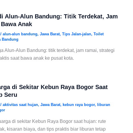
di Alun-Alun Bandung: Titik Terdekat, Jam
s Bawa Anak
6
/
alun-alun bandung
,
Jawa Barat
,
Tips Jalan-jalan
,
Toilet
ga Bandung
a Alun-Alun Bandung: titik terdekat, jam ramai, strategi
raktis saat bawa anak ke pusat kota.
arga di Sekitar Kebun Raya Bogor Saat
p Seru
6
/
aktivitas saat hujan
,
Jawa Barat
,
kebun raya bogor
,
liburan
gor
uarga di sekitar Kebun Raya Bogor saat hujan: rute
k, kisaran biaya, dan tips praktis biar liburan tetap