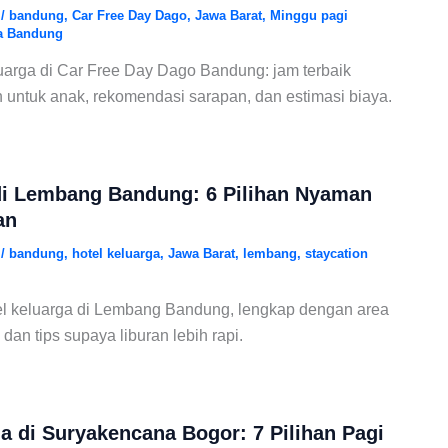
6
/
bandung
,
Car Free Day Dago
,
Jawa Barat
,
Minggu pagi
ga Bandung
uarga di Car Free Day Dago Bandung: jam terbaik
an untuk anak, rekomendasi sarapan, dan estimasi biaya.
di Lembang Bandung: 6 Pilihan Nyaman
an
6
/
bandung
,
hotel keluarga
,
Jawa Barat
,
lembang
,
staycation
l keluarga di Lembang Bandung, lengkap dengan area
 dan tips supaya liburan lebih rapi.
a di Suryakencana Bogor: 7 Pilihan Pagi