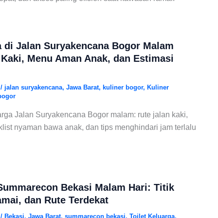
a di Jalan Suryakencana Bogor Malam
n Kaki, Menu Aman Anak, dan Estimasi
6
/
jalan suryakencana
,
Jawa Barat
,
kuliner bogor
,
Kuliner
bogor
rga Jalan Suryakencana Bogor malam: rute jalan kaki,
klist nyaman bawa anak, dan tips menghindari jam terlalu
 Summarecon Bekasi Malam Hari: Titik
mai, dan Rute Terdekat
6
/
Bekasi
,
Jawa Barat
,
summarecon bekasi
,
Toilet Keluarga
,