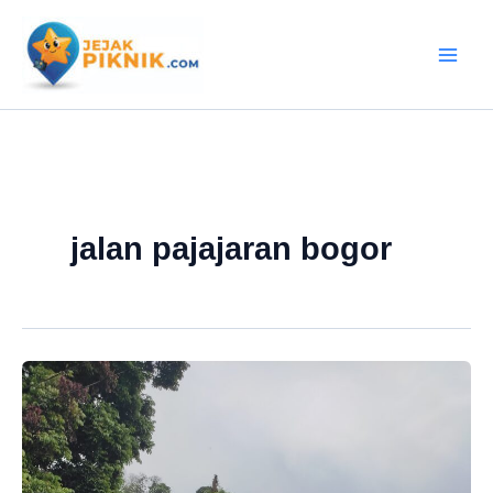
Lewati
ke
konten
jalan pajajaran bogor