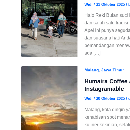
Widi
/
31 Oktober 2025
/
Halo Rek! Bulan suci
dan salah satu tradis
Apel ini punya segud
dan suasana hati Anda
pemandangan menawan
ada […]
,
Malang
Jawa Timur
Humaira Coffee 
Instagramable
Widi
/
30 Oktober 2025
/
Malang, kota dingin 
kehabisan spot menari
kuliner kekinian, sel