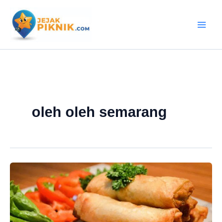
Lewati
ke
konten
oleh oleh semarang