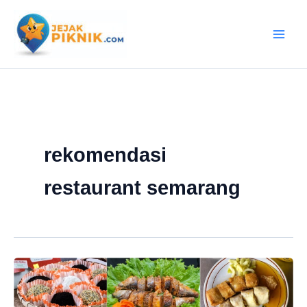
Lewati
ke
konten
rekomendasi
restaurant semarang