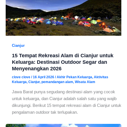
Cianjur
15 Tempat Rekreasi Alam di Cianjur untuk
Keluarga: Destinasi Outdoor Segar dan
Menyenangkan 2026
clove clove
/
16 April 2026
/
Akhir Pekan Keluarga
,
Aktivitas
Keluarga
,
Cianjur
,
pemandangan alam
,
Wisata Alam
Jawa Barat punya segudang destinasi alam yang cocok
untuk keluarga, dan Cianjur adalah salah satu yang wajib
dikunjungi. Berikut 15 tempat rekreasi alam di Cianjur untuk
pengalaman outdoor tak terlupakan.