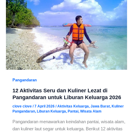
Pangandaran
12 Aktivitas Seru dan Kuliner Lezat di
Pangandaran untuk Liburan Keluarga 2026
clove clove
/
7 April 2026
/
Aktivitas Keluarga
,
Jawa Barat
,
Kuliner
Pangandaran
,
Liburan Keluarga
,
Pantai
,
Wisata Alam
Pangandaran menawarkan keindahan pantai, wisata alam,
dan kuliner laut segar untuk keluarga. Berikut 12 aktivitas