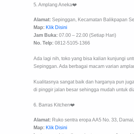
5. Amplang Aneka❤️
Alamat:
Sepinggan, Kecamatan Balikpapan Sel
Map:
Klik Disini
Jam Buka:
07.00 – 22.00 (Setiap Hari)
No. Telp:
0812-5105-1366
Ada lagi nih, toko yang bisa kalian kunjungi 
Sepinggan. Ada berbagai macam varian amplang 
Kualitasnya sangat baik dan harganya pun jug
di pinggir jalan besar sehingga mudah untuk di
6. Barras Kitchen❤️
Alamat:
Ruko sentra eropa AA5 No. 33, Damai,
Map:
Klik Disini