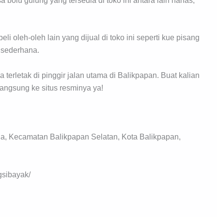
 bolu gulung yang tersedia di toko ini antara lain nanas,
i oleh-oleh lain yang dijual di toko ini seperti kue pisang
 sederhana.
erletak di pinggir jalan utama di Balikpapan. Buat kalian
langsung ke situs resminya ya!
ia, Kecamatan Balikpapan Selatan, Kota Balikpapan,
gsibayak/