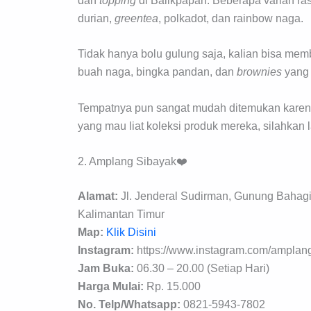
dan
topping
di Balikpapan. Beberapa varian rasa
durian,
greentea
, polkadot, dan rainbow naga.
Tidak hanya bolu gulung saja, kalian bisa membel
buah naga, bingka pandan, dan
brownies
yang
Tempatnya pun sangat mudah ditemukan karena t
yang mau liat koleksi produk mereka, silahkan 
2. Amplang Sibayak❤️
Alamat:
Jl. Jenderal Sudirman, Gunung Bahag
Kalimantan Timur
Map:
Klik Disini
Instagram:
https://www.instagram.com/amplan
Jam Buka:
06.30 – 20.00 (Setiap Hari)
Harga Mulai:
Rp. 15.000
No. Telp/Whatsapp:
0821-5943-7802