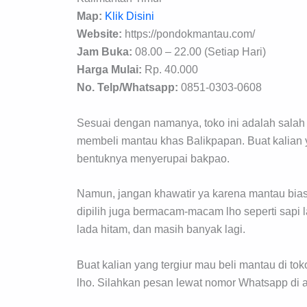
Map:
Klik Disini
Website:
https://pondokmantau.com/
Jam Buka:
08.00 – 22.00 (Setiap Hari)
Harga Mulai:
Rp. 40.000
No. Telp/Whatsapp:
0851-0303-0608
Sesuai dengan namanya, toko ini adalah salah s
membeli mantau khas Balikpapan. Buat kalian y
bentuknya menyerupai bakpao.
Namun, jangan khawatir ya karena mantau bia
dipilih juga bermacam-macam lho seperti sapi la
lada hitam, dan masih banyak lagi.
Buat kalian yang tergiur mau beli mantau di to
lho. Silahkan pesan lewat nomor Whatsapp di a