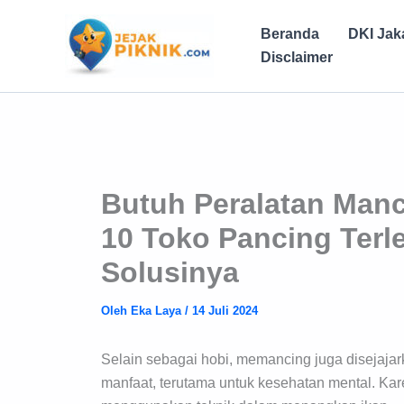
Lewati
ke
Beranda
DKI Jak
konten
Disclaimer
Butuh Peralatan Man
10 Toko Pancing Terl
Solusinya
Oleh
Eka Laya
/
14 Juli 2024
Selain sebagai hobi, memancing juga disejaja
manfaat, terutama untuk kesehatan mental. Ka