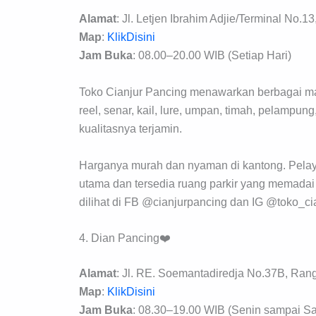
Alamat
: Jl. Letjen Ibrahim Adjie/Terminal No.
Map
:
KlikDisini
Jam Buka
: 08.00–20.00 WIB (Setiap Hari)
Toko Cianjur Pancing menawarkan berbagai mac
reel, senar, kail, lure, umpan, timah, pelampu
kualitasnya terjamin.
Harganya murah dan nyaman di kantong. Pelaya
utama dan tersedia ruang parkir yang memadai 
dilihat di FB @cianjurpancing dan IG @toko_cia
4. Dian Pancing❤️
Alamat
: Jl. RE. Soemantadiredja No.37B, Ran
Map
:
KlikDisini
Jam Buka
: 08.30–19.00 WIB (Senin sampai Sa