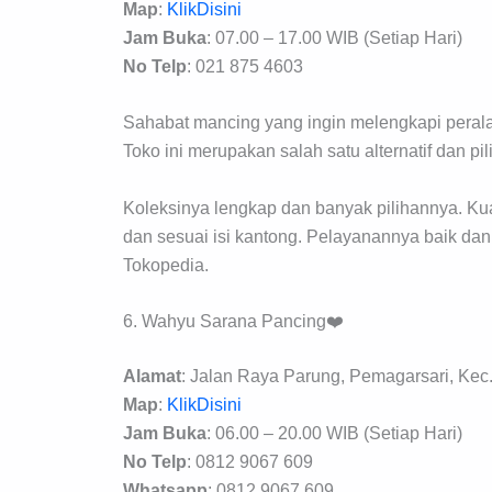
Map
:
KlikDisini
Jam Buka
: 07.00 – 17.00 WIB (Setiap Hari)
No Telp
: 021 875 4603
Sahabat mancing yang ingin melengkapi perala
Toko ini merupakan salah satu alternatif dan pil
Koleksinya lengkap dan banyak pilihannya. Ku
dan sesuai isi kantong. Pelayanannya baik dan
Tokopedia.
6. Wahyu Sarana Pancing❤️
Alamat
: Jalan Raya Parung, Pemagarsari, Kec
Map
:
KlikDisini
Jam Buka
: 06.00 – 20.00 WIB (Setiap Hari)
No Telp
: 0812 9067 609
Whatsapp
: 0812 9067 609