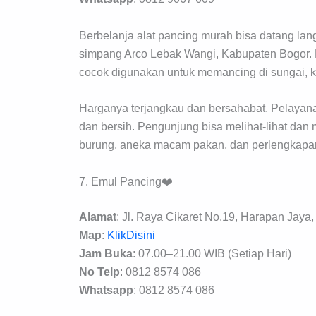
Berbelanja alat pancing murah bisa datang la
simpang Arco Lebak Wangi, Kabupaten Bogor. B
cocok digunakan untuk memancing di sungai, k
Harganya terjangkau dan bersahabat. Pelaya
dan bersih. Pengunjung bisa melihat-lihat dan 
burung, aneka macam pakan, dan perlengkapan
7. Emul Pancing❤️
Alamat
: Jl. Raya Cikaret No.19, Harapan Jaya
Map
:
KlikDisini
Jam Buka
: 07.00–21.00 WIB (Setiap Hari)
No Telp
: 0812 8574 086
Whatsapp
: 0812 8574 086