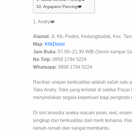
10. Argapano Pancing❤️
1. Andry❤️
Alamat
: Jl. Kb. Pedes, Kedungbadak, Kec. Tan
Map
:
KlikDisini
Jam Buka
: 07.00–21.30 WIB (Senin sampai Sa
No Telp
: 0858 1794 5224
Whatsapp
: 0858 1794 5224
Racikan umpan berkualitas adalah salah satu p
Toko Andry. Toko yang terletak di sekitar Pas
menyediakan segala keperluan bagi penghobi
Di sini tersedia aneka macam joran, reel, essen
lengkap dan berkualitas dari merk ternama. H
ramah-ramah dan sangat membantu.