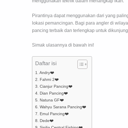
menggunakan teknik dalam menangkap ikan.
Pirantinya dapat menggunakan dari yang pali
lokasi pemancingan. Bagi para angler di wilay
pancing terbaik dan terlengkap untuk dikunjung
Simak ulasannya di bawah ini!
Daftar isi
1. Andry❤️
2. Fahmi 2❤️
3. Cianjur Pancing❤️
4. Dian Pancing❤️
5. Natuna GF❤️
6. Wahyu Sarana Pancing❤️
7. Emul Pancing❤️
8. Dede❤️
9. Sisilia Central Fishing❤️