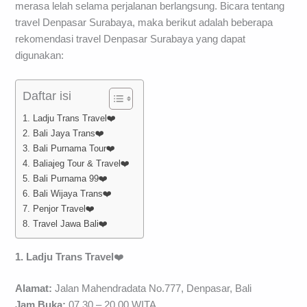
merasa lelah selama perjalanan berlangsung. Bicara tentang
travel Denpasar Surabaya, maka berikut adalah beberapa
rekomendasi travel Denpasar Surabaya yang dapat
digunakan:
Daftar isi
1. Ladju Trans Travel❤️
2. Bali Jaya Trans❤️
3. Bali Purnama Tour❤️
4. Baliajeg Tour & Travel❤️
5. Bali Purnama 99❤️
6. Bali Wijaya Trans❤️
7. Penjor Travel❤️
8. Travel Jawa Bali❤️
1. Ladju Trans Travel
❤️
Alamat:
Jalan Mahendradata No.777, Denpasar, Bali
Jam Buka:
07.30 – 20.00 WITA