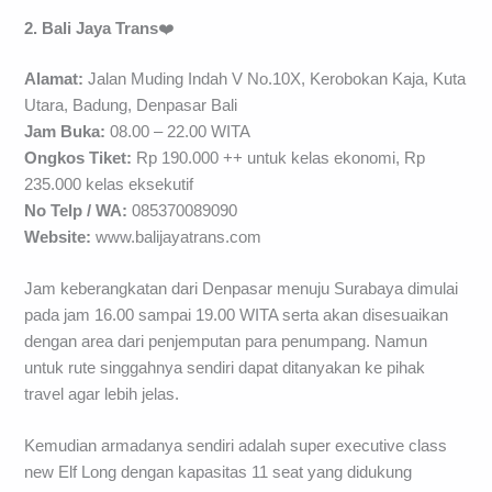
2. Bali Jaya Trans
❤️
Alamat:
Jalan Muding Indah V No.10X, Kerobokan Kaja, Kuta
Utara, Badung, Denpasar Bali
Jam Buka:
08.00 – 22.00 WITA
Ongkos Tiket:
Rp 190.000 ++ untuk kelas ekonomi, Rp
235.000 kelas eksekutif
No Telp / WA:
085370089090
Website:
www.balijayatrans.com
Jam keberangkatan dari Denpasar menuju Surabaya dimulai
pada jam 16.00 sampai 19.00 WITA serta akan disesuaikan
dengan area dari penjemputan para penumpang. Namun
untuk rute singgahnya sendiri dapat ditanyakan ke pihak
travel agar lebih jelas.
Kemudian armadanya sendiri adalah super executive class
new Elf Long dengan kapasitas 11 seat yang didukung