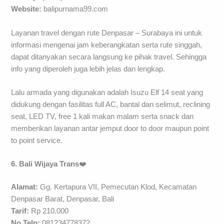
Website:
balipurnama99.com
Layanan travel dengan rute Denpasar – Surabaya ini untuk
informasi mengenai jam keberangkatan serta rute singgah,
dapat ditanyakan secara langsung ke pihak travel. Sehingga
info yang diperoleh juga lebih jelas dan lengkap.
Lalu armada yang digunakan adalah Isuzu Elf 14 seat yang
didukung dengan fasilitas full AC, bantal dan selimut, reclining
seat, LED TV, free 1 kali makan malam serta snack dan
memberikan layanan antar jemput door to door maupun point
to point service.
6. Bali Wijaya Trans
❤️
Alamat:
Gg. Kertapura VII, Pemecutan Klod, Kecamatan
Denpasar Barat, Denpasar, Bali
Tarif:
Rp 210.000
No Telp:
081234778372