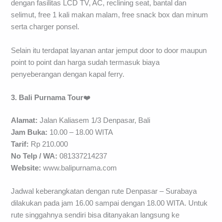
dengan fasilitas LCD TV, AC, reclining seat, bantal dan
selimut, free 1 kali makan malam, free snack box dan minum
serta charger ponsel.
Selain itu terdapat layanan antar jemput door to door maupun
point to point dan harga sudah termasuk biaya
penyeberangan dengan kapal ferry.
3. Bali Purnama Tour
❤️
Alamat:
Jalan Kaliasem 1/3 Denpasar, Bali
Jam Buka:
10.00 – 18.00 WITA
Tarif:
Rp 210.000
No Telp / WA:
081337214237
Website:
www.balipurnama.com
Jadwal keberangkatan dengan rute Denpasar – Surabaya
dilakukan pada jam 16.00 sampai dengan 18.00 WITA. Untuk
rute singgahnya sendiri bisa ditanyakan langsung ke