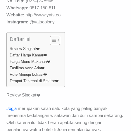
No. Telp:
(0274) 375948
Whatsapp:
0817-150-811
Website:
http://www.yats.co
Instagram:
@yatscolony
Daftar isi
Review Singkat❤️
Daftar Harga Kamar❤️
Harga Menu Makanan❤️
Fasilitas yang Ada❤️
Rute Menuju Lokasi❤️
Tempat Terkenal di Sekitar❤️
Review Singkat❤️
Jogja
merupakan salah satu kota yang paling banyak
menerima kedatangan wisatawan dari dulu sampai sekarang.
Oleh karena itu, tidak heran apabila seiring dengan
berjalannya waktu hotel di Jogja semakin banyak.