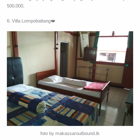
500.000.
6. Villa Lompobattang❤️
foto by makassaroutbound.tk