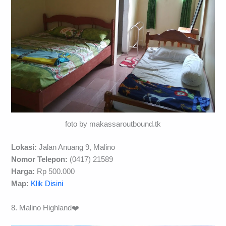
foto by makassaroutbound.tk
Lokasi:
Jalan Anuang 9, Malino
Nomor Telepon:
(0417) 21589
Harga:
Rp 500.000
Map:
Klik Disini
8. Malino Highland❤️