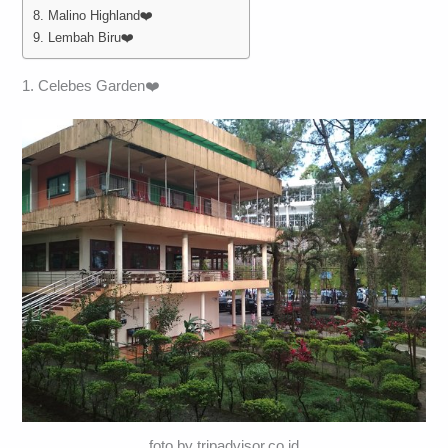
8. Malino Highland❤️
9. Lembah Biru❤️
1. Celebes Garden❤️
foto by tripadvisor.co.id