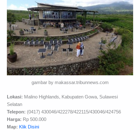
gambar by makassar.tribunnews.com
Lokasi:
Malino Highlands, Kabupaten Gowa, Sulawesi
Selatan
Telepon:
(0417) 430046/422278/422115/430046/424756
Harga:
Rp 500.000
Map:
Klik Disini