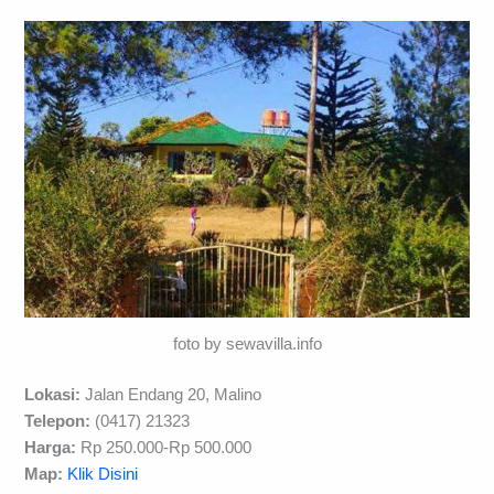
foto by sewavilla.info
Lokasi:
Jalan Endang 20, Malino
Telepon:
(0417) 21323
Harga:
Rp 250.000-Rp 500.000
Map:
Klik Disini