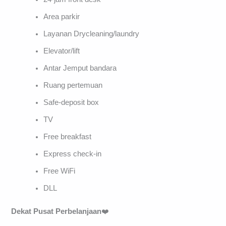
Area parkir
Layanan Drycleaning/laundry
Elevator/lift
Antar Jemput bandara
Ruang pertemuan
Safe-deposit box
TV
Free breakfast
Express check-in
Free WiFi
DLL
Dekat Pusat Perbelanjaan
❤️