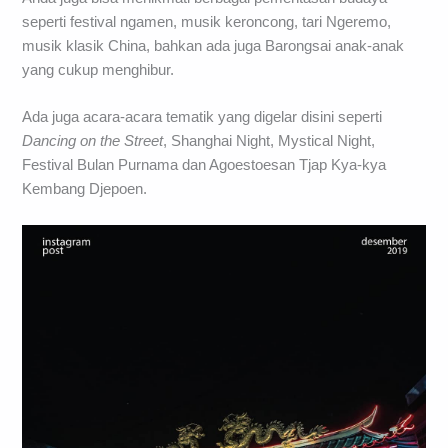
seperti festival ngamen, musik keroncong, tari Ngeremo,
musik klasik China, bahkan ada juga Barongsai anak-anak
yang cukup menghibur.
Ada juga acara-acara tematik yang digelar disini seperti
Dancing on the Street
, Shanghai Night, Mystical Night,
Festival Bulan Purnama dan Agoestoesan Tjap Kya-kya
Kembang Djepoen.