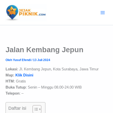
Lewati
ke
konten
Jalan Kembang Jepun
Oleh
Yusuf Efendi
/
13 Juli 2024
Lokasi
: Jl. Kembang Jepun, Kota Surabaya, Jawa Timur
Map:
Klik Disini
HTM
: Gratis
Buka Tutup
: Senin – Minggu 08.00-24.00 WIB
Telepon
: –
Daftar isi