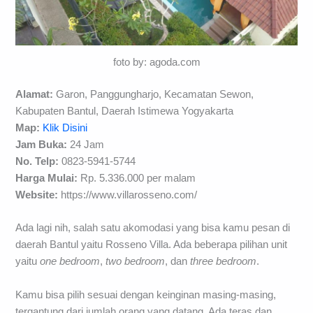
foto by: agoda.com
Alamat:
Garon, Panggungharjo, Kecamatan Sewon,
Kabupaten Bantul, Daerah Istimewa Yogyakarta
Map:
Klik Disini
Jam Buka:
24 Jam
No. Telp:
0823-5941-5744
Harga Mulai:
Rp. 5.336.000 per malam
Website:
https://www.villarosseno.com/
Ada lagi nih, salah satu akomodasi yang bisa kamu pesan di
daerah Bantul yaitu Rosseno Villa. Ada beberapa pilihan unit
yaitu
one bedroom
,
two bedroom
, dan
three bedroom
.
Kamu bisa pilih sesuai dengan keinginan masing-masing,
tergantung dari jumlah orang yang datang. Ada teras dan