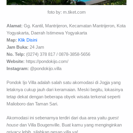
foto by: m.tiket.com
Alamat:
Gg. Kantil, Mantrijeron, Kecamatan Mantrijeron, Kota
Yogyakarta, Daerah Istimewa Yogyakarta
Map:
Klik Disini
Jam Buka:
24 Jam
No. Telp:
(0274) 378 817 /
0878-3858-5656
Website:
https://pondokijo.com/
Instagram:
@pondokijo.villa
Pondok Ijo Villa adalah salah satu akomodasi di Jogja yang
letaknya cukup jauh dari keramaian. Meski begitu, lokasinya
tetap dekat dengan beberapa obyek wisata terkenal seperti
Malioboro dan Taman Sari.
Akomodasi ini sebenarnya terdiri dari dua area yaitu
guest
house
dan Villa Bougenville. Buat kamu yang menginginkan
privacy
lebih, silahkan pesan villa ya!