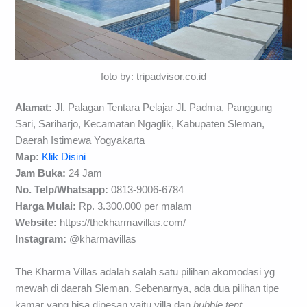
foto by: tripadvisor.co.id
Alamat:
Jl. Palagan Tentara Pelajar Jl. Padma, Panggung
Sari, Sariharjo, Kecamatan Ngaglik, Kabupaten Sleman,
Daerah Istimewa Yogyakarta
Map:
Klik Disini
Jam Buka:
24 Jam
No. Telp/
Whatsapp:
0813-9006-6784
Harga Mulai:
Rp. 3.300.000 per malam
Website:
https://thekharmavillas.com/
Instagram:
@kharmavillas
The Kharma Villas adalah salah satu pilihan akomodasi yg
mewah di daerah Sleman. Sebenarnya, ada dua pilihan tipe
kamar yang bisa dipesan yaitu villa dan
bubble tent
.