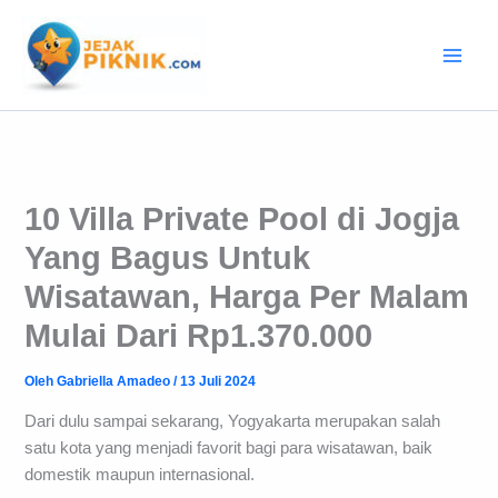
Lewati
ke
konten
10 Villa Private Pool di Jogja
Yang Bagus Untuk
Wisatawan, Harga Per Malam
Mulai Dari Rp1.370.000
Oleh
Gabriella Amadeo
/
13 Juli 2024
Dari dulu sampai sekarang, Yogyakarta merupakan salah
satu kota yang menjadi favorit bagi para wisatawan, baik
domestik maupun internasional.