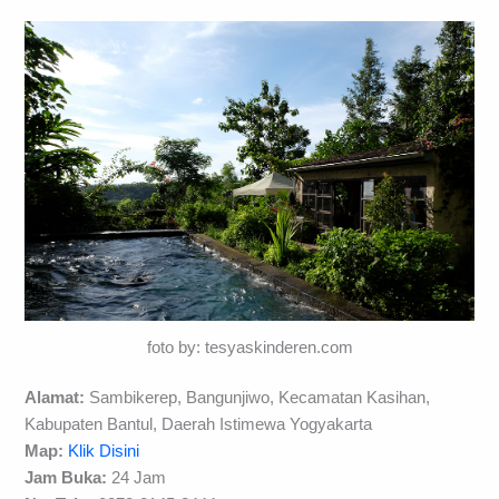
foto by: tesyaskinderen.com
Alamat:
Sambikerep, Bangunjiwo, Kecamatan Kasihan,
Kabupaten Bantul, Daerah Istimewa Yogyakarta
Map:
Klik Disini
Jam Buka:
24 Jam