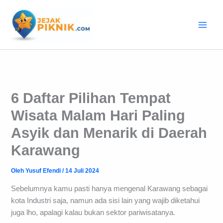
Lewati
ke
konten
6 Daftar Pilihan Tempat
Wisata Malam Hari Paling
Asyik dan Menarik di Daerah
Karawang
Oleh
Yusuf Efendi
/
14 Juli 2024
Sebelumnya kamu pasti hanya mengenal Karawang sebagai
kota Industri saja, namun ada sisi lain yang wajib diketahui
juga lho, apalagi kalau bukan sektor pariwisatanya.