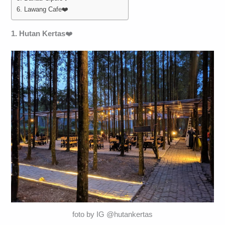
6. Lawang Cafe❤️
1. Hutan Kertas
❤️
foto by IG @hutankertas