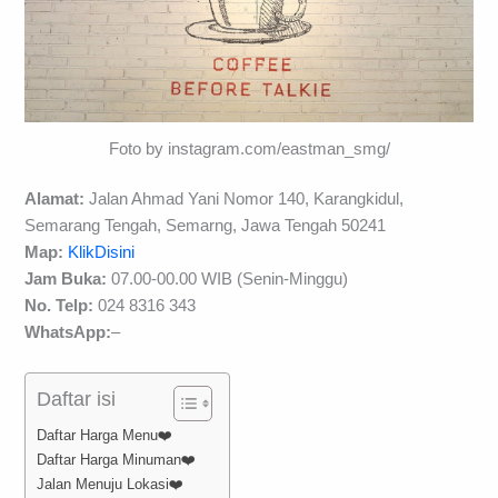
Foto by instagram.com/eastman_smg/
Alamat:
Jalan Ahmad Yani Nomor 140, Karangkidul,
Semarang Tengah, Semarng, Jawa Tengah 50241
Map:
KlikDisini
Jam Buka:
07.00-00.00 WIB (Senin-Minggu)
No. Telp:
024 8316 343
WhatsApp:
–
Daftar isi
Daftar Harga Menu❤️
Daftar Harga Minuman❤️
Jalan Menuju Lokasi❤️