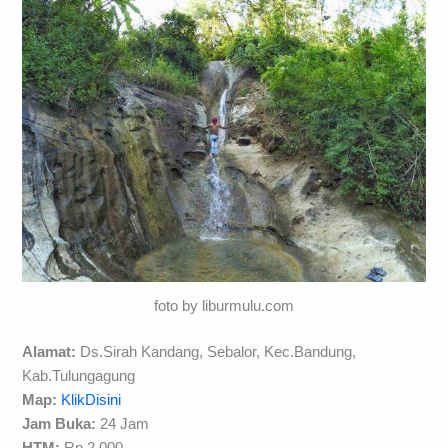
foto by liburmulu.com
Alamat:
Ds.Sirah Kandang, Sebalor, Kec.Bandung,
Kab.Tulungagung
Map:
KlikDisini
Jam Buka:
24 Jam