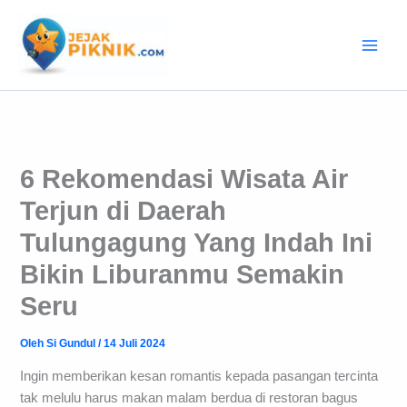
Lewati
ke
konten
6 Rekomendasi Wisata Air
Terjun di Daerah
Tulungagung Yang Indah Ini
Bikin Liburanmu Semakin
Seru
Oleh
Si Gundul
/
14 Juli 2024
Ingin memberikan kesan romantis kepada pasangan tercinta
tak melulu harus makan malam berdua di restoran bagus