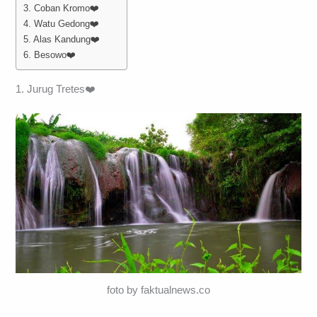
3. Coban Kromo❤️
4. Watu Gedong❤️
5. Alas Kandung❤️
6. Besowo❤️
1. Jurug Tretes❤️
foto by faktualnews.co