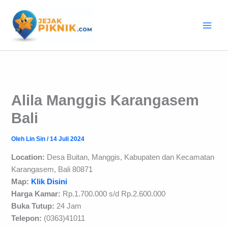
Lewati
ke
konten
Alila Manggis Karangasem
Bali
Oleh
Lin Sin
/
14 Juli 2024
Location:
Desa Buitan, Manggis, Kabupaten dan Kecamatan
Karangasem, Bali 80871
Map:
Klik Disini
Harga Kamar:
Rp.1.700.000 s/d Rp.2.600.000
Buka Tutup:
24 Jam
Telepon:
(0363)41011