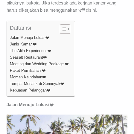
pikuknya ibukota. Jika terdesak ada kerjaan kantor yang
harus dikerjakan bisa menggunakan
wifi
disini.
Daftar isi
Jalan Menuju Lokasi❤️
Jenis Kamar ❤️
The Alila Experiences❤️
Seasalt Restaurant❤️
Meeting dan Wedding Package ❤️
Paket Pernikahan ❤️
Momen Keindahan❤️
Tempat Menarik di Seminyak❤️
Kepuasan Pelanggan❤️
Jalan Menuju Lokasi
❤️