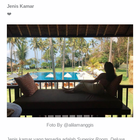
Jenis Kamar
❤️
Foto By @alilamanggis
Jenis kamar yang tersedia adalah
Superior Room, Deluxe