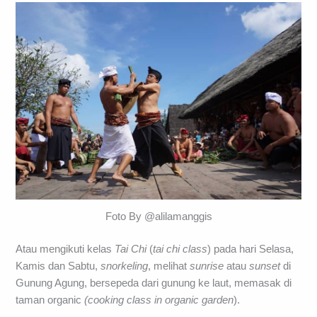
Foto By @alilamanggis
Atau mengikuti kelas
Tai Chi
(
tai chi class
) pada hari Selasa,
Kamis dan Sabtu,
snorkeling
, melihat
sunrise
atau
sunset
di
Gunung Agung, bersepeda dari gunung ke laut, memasak di
taman organic
(cooking class in organic garden
).