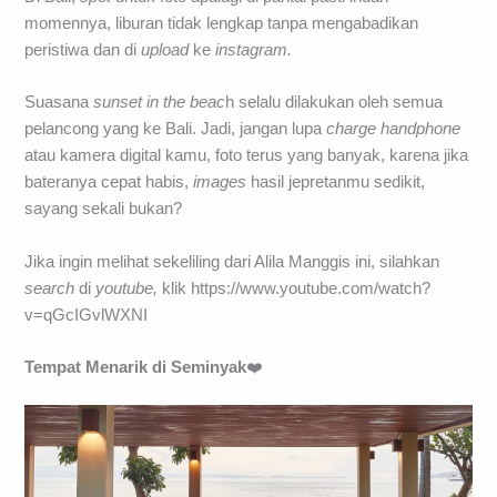
momennya, liburan tidak lengkap tanpa mengabadikan
peristiwa dan di
upload
ke
instagram.
Suasana
sunset in the beac
h selalu dilakukan oleh semua
pelancong yang ke Bali. Jadi, jangan lupa
charge handphone
atau kamera digital kamu, foto terus yang banyak, karena jika
bateranya cepat habis,
images
hasil jepretanmu sedikit,
sayang sekali bukan?
Jika ingin melihat sekeliling dari Alila Manggis ini, silahkan
search
di
youtube,
klik https://www.youtube.com/watch?
v=qGcIGvlWXNI
Tempat Menarik di Seminyak
❤️