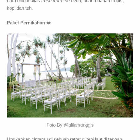
baru dibuat alias
fresh from the oven
, buah-buahan tropis,
kopi dan teh.
Paket Pernikahan
❤️
Foto By @alilamanggis
Ungkapkan cintamu di sebuah retret di tepi laut di tengah