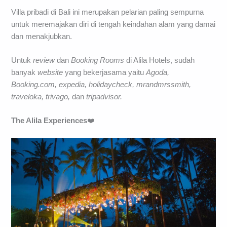
Villa pribadi di Bali ini merupakan pelarian paling sempurna
untuk meremajakan diri di tengah keindahan alam yang damai
dan menakjubkan.
Untuk
review
dan
Booking Rooms
di Alila Hotels, sudah
banyak
website
yang bekerjasama yaitu
Agoda,
Booking.com, expedia, holidaycheck, mrandmrssmith,
traveloka, trivago,
dan
tripadvisor.
The Alila Experiences
❤️