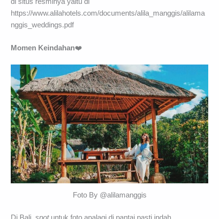
di situs resminya yaitu di
https://www.alilahotels.com/documents/alila_manggis/alilama
nggis_weddings.pdf
Momen Keindahan
❤️
Foto By @alilamanggis
Di Bali,
spot
untuk foto apalagi di pantai pasti indah