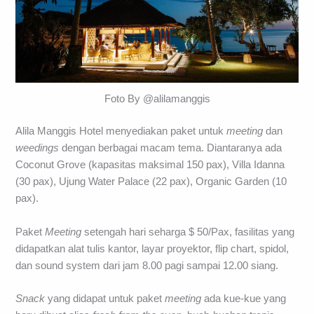
Foto By @alilamanggis
Alila Manggis Hotel menyediakan paket untuk
meeting
dan
weedings
dengan berbagai macam tema. Diantaranya ada
Coconut Grove (kapasitas maksimal 150 pax), Villa Idanna
(30 pax), Ujung Water Palace (22 pax), Organic Garden (10
pax).
Paket
Meeting
setengah hari seharga $ 50/Pax, fasilitas yang
didapatkan alat tulis kantor, layar proyektor, flip chart, spidol,
dan sound system dari jam 8.00 pagi sampai 12.00 siang.
Snack
yang didapat untuk paket
meeting
ada kue-kue yang