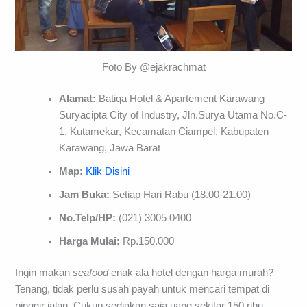
Foto By @ejakrachmat
Alamat:
Batiqa Hotel & Apartement Karawang
Suryacipta City of Industry, Jln.Surya Utama No.C-
1, Kutamekar, Kecamatan Ciampel, Kabupaten
Karawang, Jawa Barat
Map:
Klik Disini
Jam Buka:
Setiap Hari Rabu (18.00-21.00)
No.Telp/HP:
(021) 3005 0400
Harga Mulai:
Rp.150.000
Ingin makan
seafood
enak ala hotel dengan harga murah?
Tenang, tidak perlu susah payah untuk mencari tempat di
pinggir jalan. Cukup sediakan saja uang sekitar 150 ribu,