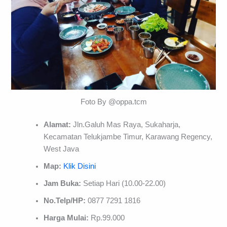
Foto By @oppa.tcm
Alamat:
Jln.Galuh Mas Raya, Sukaharja,
Kecamatan Telukjambe Timur, Karawang Regency,
West Java
Map:
Klik Disini
Jam Buka:
Setiap Hari (10.00-22.00)
No.Telp/HP:
0877 7291 1816
Harga Mulai:
Rp.99.000