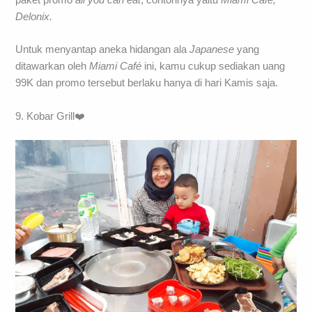
paket promo
all you can eat
, contohnya yaitu
Miami Café,
Delonix.
Untuk menyantap aneka hidangan ala
Japanese
yang
ditawarkan oleh
Miami Café
ini, kamu cukup sediakan uang
99K dan promo tersebut berlaku hanya di hari Kamis saja.
9. Kobar Grill❤️