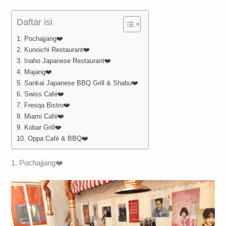
Daftar isi
1. Pochajjang❤️
2. Kunoichi Restaurant❤️
3. Inaho Japanese Restaurant❤️
4. Majang❤️
5. Sankai Japanese BBQ Grill & Shabu❤️
6. Swiss Café❤️
7. Fresqa Bistro❤️
8. Miami Café❤️
9. Kobar Grill❤️
10. Oppa Café & BBQ❤️
1. Pochajjang❤️