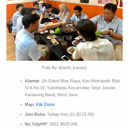
Foto By @arief_kurnia1
Alamat:
Jln.Galuh Mas Raya, Kav Metropolis Blok
IV A No.10, Sukaharja, Kecamatan Teluk Jambe,
Karawang Barat, West Java
Map:
Klik Disini
Jam Buka:
Setiap Hari (11.00-21.00)
No.Telp/HP:
0811 9629 096