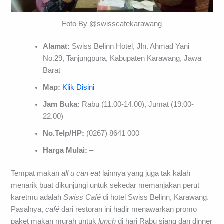
Foto By @swisscafekarawang
Alamat:
Swiss Belinn Hotel, Jln. Ahmad Yani
No.29, Tanjungpura, Kabupaten Karawang, Jawa
Barat
Map:
Klik Disini
Jam Buka:
Rabu (11.00-14.00), Jumat (19.00-
22.00)
No.Telp/HP:
(0267) 8641 000
Harga Mulai:
–
Tempat makan
all u can eat
lainnya yang juga tak kalah
menarik buat dikunjungi untuk sekedar memanjakan perut
karetmu adalah
Swiss Café
di hotel Swiss Belinn, Karawang.
Pasalnya,
café
dari restoran ini hadir menawarkan promo
paket makan murah untuk
lunch
di hari Rabu siang dan dinner