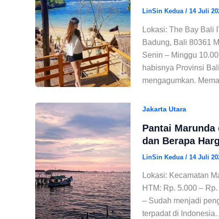
LinSin Kedua
/
14 Juli 20
Lokasi: The Bay Bali 
Badung, Bali 80361 Ma
Senin – Minggu 10.00
habisnya Provinsi Bal
mengagumkan. Memang
Jakarta Utara
Pantai Marunda 
dan Berapa Har
LinSin Kedua
/
14 Juli 20
Lokasi: Kecamatan Mar
HTM: Rp. 5.000 – Rp.
– Sudah menjadi peng
terpadat di Indonesia.