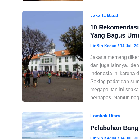
Jakarta Barat
10 Rekomendasi 
Yang Bagus Unt
LinSin Kedua
/
14 Juli 20
Jakarta memang diken
dan juga lainnya. Ide
Indonesia ini karena 
Saking padat dan sum
megapolitan ini seaka
bernapas. Namun bagi
Lombok Utara
Pelabuhan Bang
LinSin Kedua
/
14 Juli 20