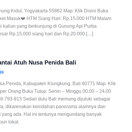
nung Kidul, Yogyakarta 55862 Map: Klik Disini Buka
Tiket Masuk❤️ HTM Siang Hari: Rp.15.000 HTM Malam
i kalian yang berkunjung di Gunung Api Purba
esar Rp.15.000 siang hari dan Rp.20.000 […]
antai Atuh Nusa Penida Bali
24
usa Penida, Kabupaten Klungkung, Bali 80771 Map: Klik
 per Orang Buka Tutup: Senin – Minggu 00.00 – 24.00
8-793-913 Sedari dulu Bali memang dijuluki sebagai
ta, dikarenakan keindahan panorama alamnya dan
at yang ada. Hal ini tentunya mengundang banyak
un lokal.