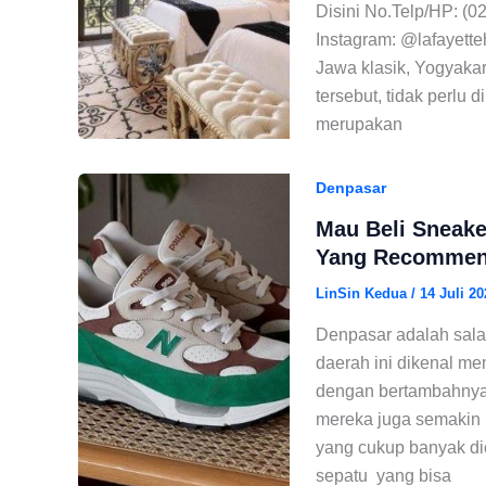
Disini No.Telp/HP: (0
Instagram: @lafayett
Jawa klasik, Yogyaka
tersebut, tidak perlu 
merupakan
Denpasar
Mau Beli Sneake
Yang Recommend
LinSin Kedua
/
14 Juli 20
Denpasar adalah sala
daerah ini dikenal m
dengan bertambahnya 
mereka juga semakin 
yang cukup banyak dic
sepatu yang bisa