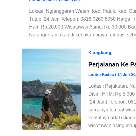
Lokasi: Nglanggeran Wetan, Kec. Patuk, Kab. Gu
Tutup: 24 Jam Telepon: 0818 0260 6050 Harga 
Hari: Rp.20.000 Wisatawan Asing: Rp.30.000 Bag
Nglanggeran akan di kenakan biaya retribusi seb
Klungkung
Perjalanan Ke P
LinSin Kedua
/
14 Juli 20
Lokasi: Pejukutan, N
Disini HTM: Rp.5.000
(24 Jam) Telepon: 081
surganya tempat wisa
kentalnya adat istiad
wisatawan asing maup