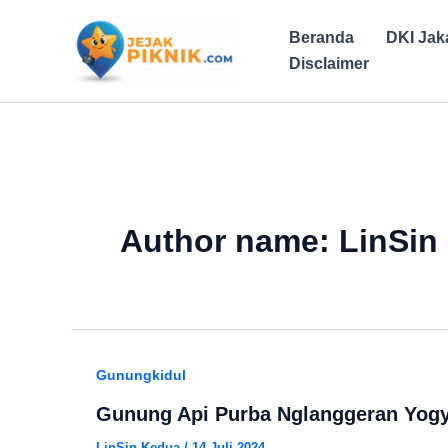
Lewati
ke
Beranda
DKI Jak
konten
Disclaimer
Author name: LinSin
Gunungkidul
Gunung Api Purba Nglanggeran Yogy
LinSin Kedua
/
14 Juli 2024