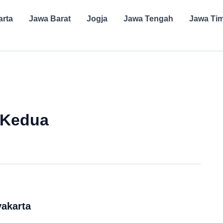
arta
Jawa Barat
Jogja
Jawa Tengah
Jawa Ti
 Kedua
akarta