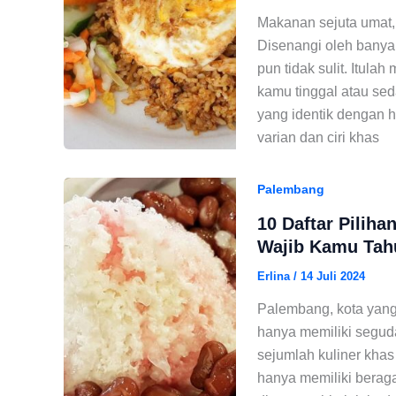
Makanan sejuta umat,
Disenangi oleh banya
pun tidak sulit. Itul
kamu tinggal atau s
yang identik dengan h
varian dan ciri khas
Palembang
10 Daftar Pilih
Wajib Kamu Tahu
Erlina
/
14 Juli 2024
Palembang, kota yang d
hanya memiliki segu
sejumlah kuliner khas
hanya memiliki bera