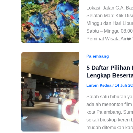
Lokasi: Jalan G.A. Ba
Selatan Map: Klik Dis
Minggu dan Hari Libur
Sabtu – Minggu 08.00
Peminat Wisata Air❤️
Palembang
5 Daftar Pilihan
Lengkap Beserta
LinSin Kedua
/
14 Juli 20
Salah satu hiburan ya
adalah menonton film 
kota Palembang, Suma
sekali bioskop keren
mudah ditemukan karen