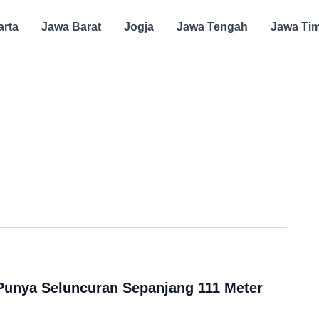
arta
Jawa Barat
Jogja
Jawa Tengah
Jawa Ti
Punya Seluncuran Sepanjang 111 Meter