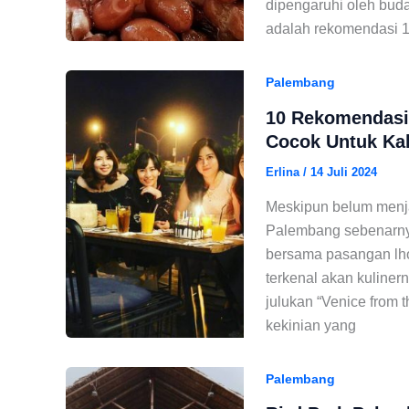
dipengaruhi oleh bud
adalah rekomendasi 
Palembang
10 Rekomendasi
Cocok Untuk Ka
Erlina
/
14 Juli 2024
Meskipun belum menjad
Palembang sebenarnya
bersama pasangan lho
terkenal akan kuline
julukan “Venice from 
kekinian yang
Palembang