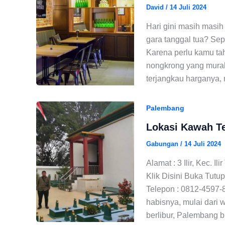
David
/
14 Juli 2024
Hari gini masih masih
gara tanggal tua? Sep
Karena perlu kamu tah
nongkrong yang murah
terjangkau harganya, 
Palembang
Lokasi Kawah T
Gabungan
/
14 Juli 2024
Alamat : 3 Ilir, Kec. 
Klik Disini Buka Tutu
Telepon : 0812-4597-8
habisnya, mulai dari 
berlibur, Palembang b