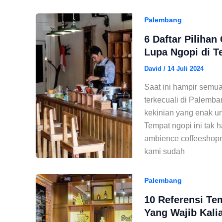
Palembang
6 Daftar Piliha
Lupa Ngopi di T
David
/
14 Juli 2024
Saat ini hampir semua 
terkecuali di Palemba
kekinian yang enak u
Tempat ngopi ini tak
ambience coffeeshopn
kami sudah
Palembang
10 Referensi T
Yang Wajib Kali