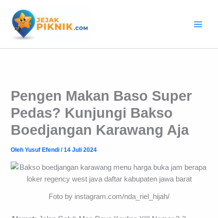
Lewati
ke
konten
Pengen Makan Baso Super
Pedas? Kunjungi Bakso
Boedjangan Karawang Aja
Oleh
Yusuf Efendi
/
14 Juli 2024
Foto by instagram.com/nda_riel_hijah/