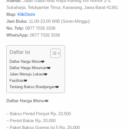
Alamat:
Jalan Galuh Mas Raya Kavling XIII Nomor 2-3,
Sukaharja, Telukjambe Timur, Karawang, Jawa Barat 41361
Map:
KlikDisini
Jam Buka:
11.00-23.00 WIB (Senin-Minggu)
No. Telp:
0877 7026 3338
WhatsApp:
0877 7026 3338
Daftar isi
Daftar Harga Menu❤️
Daftar Harga Minuman❤️
Jalan Menuju Lokasi❤️
Fasilitas❤️
Tentang Bakso Boedjangan❤️
Daftar Harga Menu
❤️
– Bakso Pentol Penyet Rp. 23.500
– Pentol Bakar Rp. 20.000
– Paket Bakso Goreng Isi 5 Rp. 25.000