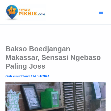
Lewati
ke
konten
Bakso Boedjangan
Makassar, Sensasi Ngebaso
Paling Joss
Oleh
Yusuf Efendi
/
14 Juli 2024