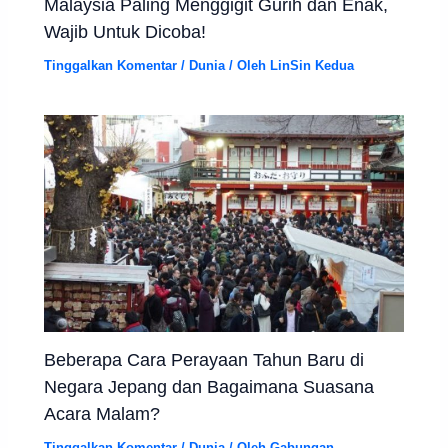
Malaysia Paling Menggigit Gurih dan Enak,
Wajib Untuk Dicoba!
Tinggalkan Komentar
/
Dunia
/ Oleh
LinSin Kedua
Beberapa Cara Perayaan Tahun Baru di
Negara Jepang dan Bagaimana Suasana
Acara Malam?
Tinggalkan Komentar
/
Dunia
/ Oleh
Gabungan