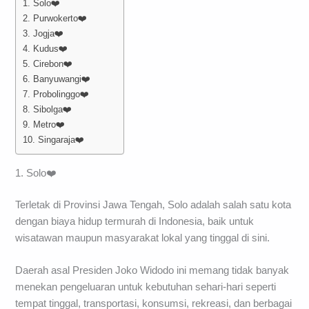
1. Solo❤️
2. Purwokerto❤️
3. Jogja❤️
4. Kudus❤️
5. Cirebon❤️
6. Banyuwangi❤️
7. Probolinggo❤️
8. Sibolga❤️
9. Metro❤️
10. Singaraja❤️
1. Solo❤️
Terletak di Provinsi Jawa Tengah, Solo adalah salah satu kota
dengan biaya hidup termurah di Indonesia, baik untuk
wisatawan maupun masyarakat lokal yang tinggal di sini.
Daerah asal Presiden Joko Widodo ini memang tidak banyak
menekan pengeluaran untuk kebutuhan sehari-hari seperti
tempat tinggal, transportasi, konsumsi, rekreasi, dan berbagai