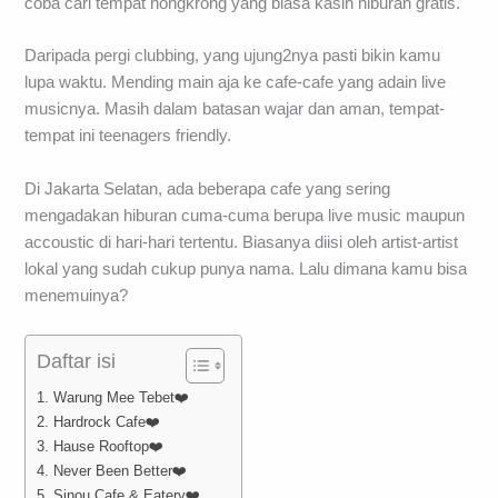
coba cari tempat nongkrong yang biasa kasih hiburan gratis.
Daripada pergi clubbing, yang ujung2nya pasti bikin kamu
lupa waktu. Mending main aja ke cafe-cafe yang adain live
musicnya. Masih dalam batasan wajar dan aman, tempat-
tempat ini teenagers friendly.
Di Jakarta Selatan, ada beberapa cafe yang sering
mengadakan hiburan cuma-cuma berupa live music maupun
accoustic di hari-hari tertentu. Biasanya diisi oleh artist-artist
lokal yang sudah cukup punya nama. Lalu dimana kamu bisa
menemuinya?
Daftar isi
1. Warung Mee Tebet❤️
2. Hardrock Cafe❤️
3. Hause Rooftop❤️
4. Never Been Better❤️
5. Sinou Cafe & Eatery❤️