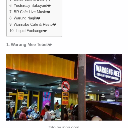
6. Yesterday Bakcyard❤️
7. BR Cafe Live Music❤️
8. Warung Nagih❤️
9. Wannabe Cafe & Resto❤️
10. Liquid Exchange❤️
1. Warung Mee Tebet
❤️
foto by jpnn.com