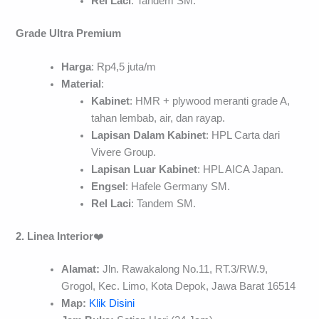
Rel Laci
: Tandem SM.
Grade Ultra Premium
Harga
: Rp4,5 juta/m
Material
:
Kabinet
: HMR + plywood meranti grade A,
tahan lembab, air, dan rayap.
Lapisan Dalam Kabinet
: HPL Carta dari
Vivere Group.
Lapisan Luar Kabinet
: HPL AICA Japan.
Engsel
: Hafele Germany SM.
Rel Laci
: Tandem SM.
2. Linea Interior
❤️
Alamat:
Jln. Rawakalong No.11, RT.3/RW.9,
Grogol, Kec. Limo, Kota Depok, Jawa Barat 16514
Map:
Klik Disini