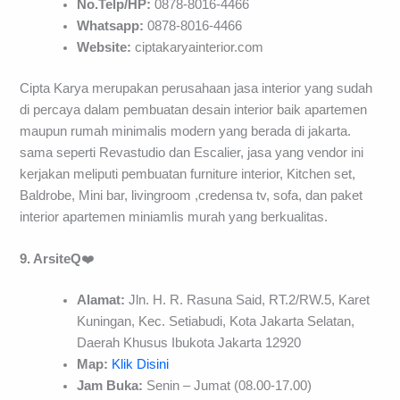
No.Telp/HP:
0878-8016-4466
Whatsapp:
0878-8016-4466
Website:
ciptakaryainterior.com
Cipta Karya merupakan perusahaan jasa interior yang sudah
di percaya dalam pembuatan desain interior baik apartemen
maupun rumah minimalis modern yang berada di jakarta.
sama seperti Revastudio dan Escalier, jasa yang vendor ini
kerjakan meliputi pembuatan furniture interior, Kitchen set,
Baldrobe, Mini bar, livingroom ,credensa tv, sofa, dan paket
interior apartemen miniamlis murah yang berkualitas.
9. ArsiteQ
❤️
Alamat:
Jln. H. R. Rasuna Said, RT.2/RW.5, Karet
Kuningan, Kec. Setiabudi, Kota Jakarta Selatan,
Daerah Khusus Ibukota Jakarta 12920
Map:
Klik Disini
Jam Buka:
Senin – Jumat (08.00-17.00)