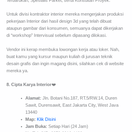
Terbarukan, Spesialis Parket, serta Konsultan Proyek.
Untuk divisi kontraktor interior mereka mengerjakan produksi
pekerjaan Interior dari hasil design 3d yang telah dibuat
ataupun gambar dari konsumen, semuanya dapat dikerjakan
di “workshop” Intervisual sebelum dipasang dilokasi.
Vendor ini kerap membuka lowongan kerja atau loker. Nah,
buat kamu yang kursur maupun kuliah di jurusan teknik
desain grafis dan ingin magang disini, silahkan cek di website
mereka ya.
8. Cipta Karya Interior
❤️
Alamat:
Jln. Botani No.187, RT.5/RW.14, Duren
Sawit, Durensawit, East Jakarta City, West Java
13440
Map:
Klik Disini
Jam Buka:
Setiap Hari (24 Jam)