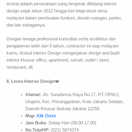
Arskal adalah perusahaan yang bergerak dibidang interior
design sejak tahun 2012 hingga kini tetap eksis terus
melayani dalam pembuatan funiture, desain ruangan, partisi,
dan lain sebagainya.
Dengan tenaga profesional konsultan serta arsitektur dan
pengalaman lebih dari 5 tahun, contractor ini siap melayani
kamu. Arskal Interior Design mengerjakan
design and build
interior
khusus
office
, apartment, rumah, outlet / store,
restaurant, dll.
6. Leora Interior Design
❤️
Alamat:
Jln. Swadarma Raya No.17, RT.7/RW.2,
Ulujami, Kec. Pesanggrahan, Kota Jakarta Selatan,
Daerah Khusus Ibukota Jakarta 12250
Map:
Klik Disini
Jam Buka:
Setiap Hari (08.00-17.00)
No.Telp/HP:
(021) 5874374