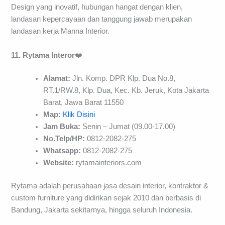
Design yang inovatif, hubungan hangat dengan klien,
landasan kepercayaan dan tanggung jawab merupakan
landasan kerja Manna Interior.
11. Rytama Interor
❤️
Alamat:
Jln. Komp. DPR Klp. Dua No.8,
RT.1/RW.8, Klp. Dua, Kec. Kb. Jeruk, Kota Jakarta
Barat, Jawa Barat 11550
Map:
Klik Disini
Jam Buka:
Senin – Jumat (09.00-17.00)
No.Telp/HP:
0812-2082-275
Whatsapp:
0812-2082-275
Website:
rytamainteriors.com
Rytama adalah perusahaan jasa desain interior, kontraktor &
custom furniture yang didirikan sejak 2010 dan berbasis di
Bandung, Jakarta sekitarnya, hingga seluruh Indonesia.