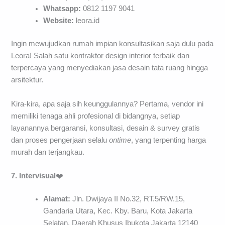
Whatsapp:
0812 1197 9041
Website:
leora.id
Ingin mewujudkan rumah impian konsultasikan saja dulu pada
Leora! Salah satu kontraktor design interior terbaik dan
terpercaya yang menyediakan jasa desain tata ruang hingga
arsitektur.
Kira-kira, apa saja sih keunggulannya? Pertama, vendor ini
memiliki tenaga ahli profesional di bidangnya, setiap
layanannya bergaransi, konsultasi, desain & survey gratis
dan proses pengerjaan selalu
ontime
, yang terpenting harga
murah dan terjangkau.
7. Intervisual
❤️
Alamat:
Jln. Dwijaya II No.32, RT.5/RW.15,
Gandaria Utara, Kec. Kby. Baru, Kota Jakarta
Selatan, Daerah Khusus Ibukota Jakarta 12140