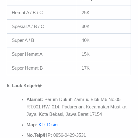
Hemat A / B / C
25K
Spesial A / B / C
30K
Super A / B
40K
Super Hemat A
15K
Super Hemat B
17K
5. Lauk Ketjeh
❤️
Alamat:
Perum Dukuh Zamrud Blok M6 No.05
RT.001 RW. 014, Padurenan, Kecamatan Mustika
Jaya, Kota Bekasi, Jawa Barat 17154
Map:
Klik Disini
No.Telp/HP:
0856-9429-3531