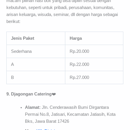
macam pilihan nasi box yang bisa dipilih sesuai dengan
kebutuhan, seperti untuk pribadi, perusahaan, komunitas,
arisan keluarga, wisuda, seminar, dll dengan harga sebagai
berikut:
Jenis Paket
Harga
Sederhana
Rp.20.000
A
Rp.22.000
B
Rp.27.000
9. Djagongan Catering
❤️
Alamat:
Jln. Cenderawasih Bumi Dirgantara
Permai No.8, Jatisari, Kecamatan Jatiasih, Kota
Bks, Jawa Barat 17426