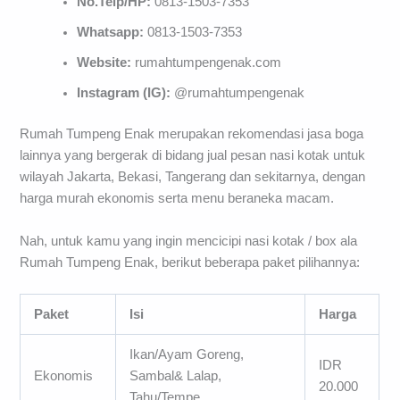
No.Telp/HP:
0813-1503-7353
Whatsapp:
0813-1503-7353
Website:
rumahtumpengenak.com
Instagram (IG):
@rumahtumpengenak
Rumah Tumpeng Enak merupakan rekomendasi jasa boga
lainnya yang bergerak di bidang jual pesan nasi kotak untuk
wilayah Jakarta, Bekasi, Tangerang dan sekitarnya, dengan
harga murah ekonomis serta menu beraneka macam.
Nah, untuk kamu yang ingin mencicipi nasi kotak / box ala
Rumah Tumpeng Enak, berikut beberapa paket pilihannya:
Paket
Isi
Harga
Ikan/Ayam Goreng,
IDR
Ekonomis
Sambal& Lalap,
20.000
Tahu/Tempe