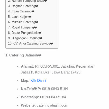
2. Rumah Tumpeng Enak❤️
3. Ragifah Catering❤️
4. Intan Catering❤️
5. Lauk Ketjeh❤️
6. Mikailla Catering❤️
7. Royal Tumpeng❤️
8. Dapur Purigardenia❤️
9. Djagongan Catering❤️
10. CV. Arya Catering Service❤️
1. Catering Jatiasih
❤️
Alamat:
RT.005RW.001, Jatiluhur, Kecamatan
Jatiasih, Kota Bks, Jawa Barat 17425
Map:
Klik Disini
No.Telp/HP:
0819-0843-5184
Whatsapp:
0819-0843-5184
Website:
cateringjatiasih.com