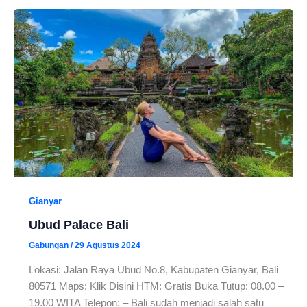
Gianyar
Ubud Palace Bali
Gabungan
/
29 Agustus 2024
Lokasi: Jalan Raya Ubud No.8, Kabupaten Gianyar, Bali
80571 Maps: Klik Disini HTM: Gratis Buka Tutup: 08.00 –
19.00 WITA Telepon: – Bali sudah menjadi salah satu