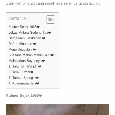
Gule Kambing 29 yang sudah ada sejak 57 tahun lalu ini.
Daftar isi
Kuliner Sejak 1963❤️
Lokasi Antara Gedung Tua❤️
Harga Menu Makanan ❤️
Daftar Minuman ❤️
Menu Unggulan ❤️
Suasana Makan Makin Seru❤️
Melebarkan Sayapnya❤️
1. Jalan Dr. Wahidin❤️
2. Teuku Umar❤️
3. Taman Beringin❤️
4. Kusumawardani❤️
Kuliner Sejak 1963
❤️