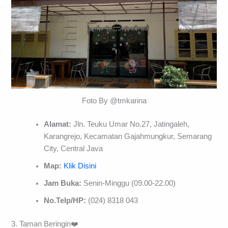
Foto By @tmkarina
Alamat:
Jln. Teuku Umar No.27, Jatingaleh,
Karangrejo, Kecamatan Gajahmungkur, Semarang
City, Central Java
Map:
Klik Disini
Jam Buka:
Senin-Minggu (09.00-22.00)
No.Telp/HP:
(024) 8318 043
3. Taman Beringin❤️