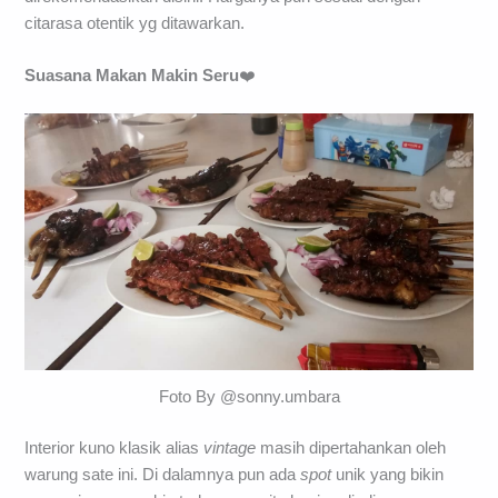
citarasa otentik yg ditawarkan.
Suasana Makan Makin Seru
❤️
Foto By @sonny.umbara
Interior kuno klasik alias
vintage
masih dipertahankan oleh
warung sate ini. Di dalamnya pun ada
spot
unik yang bikin