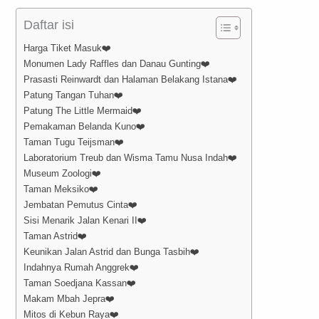
Daftar isi
Harga Tiket Masuk❤️
Monumen Lady Raffles dan Danau Gunting❤️
Prasasti Reinwardt dan Halaman Belakang Istana❤️
Patung Tangan Tuhan❤️
Patung The Little Mermaid❤️
Pemakaman Belanda Kuno❤️
Taman Tugu Teijsman❤️
Laboratorium Treub dan Wisma Tamu Nusa Indah❤️
Museum Zoologi❤️
Taman Meksiko❤️
Jembatan Pemutus Cinta❤️
Sisi Menarik Jalan Kenari II❤️
Taman Astrid❤️
Keunikan Jalan Astrid dan Bunga Tasbih❤️
Indahnya Rumah Anggrek❤️
Taman Soedjana Kassan❤️
Makam Mbah Jepra❤️
Mitos di Kebun Raya❤️