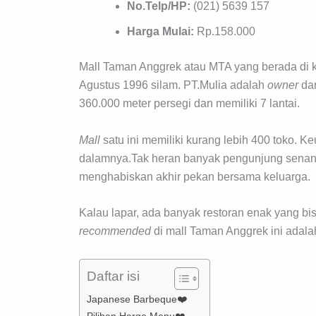
No.Telp/HP:
(021) 5639 157
Harga Mulai:
Rp.158.000
Mall Taman Anggrek atau MTA yang berada di k
Agustus 1996 silam. PT.Mulia adalah
owner
dar
360.000 meter persegi dan memiliki 7 lantai.
Mall
satu ini memiliki kurang lebih 400 toko. 
dalamnya.Tak heran banyak pengunjung senang
menghabiskan akhir pekan bersama keluarga.
Kalau lapar, ada banyak restoran enak yang bi
recommended
di mall Taman Anggrek ini adal
Daftar isi
Japanese Barbeque❤️
Pilihan Harga Menu❤️