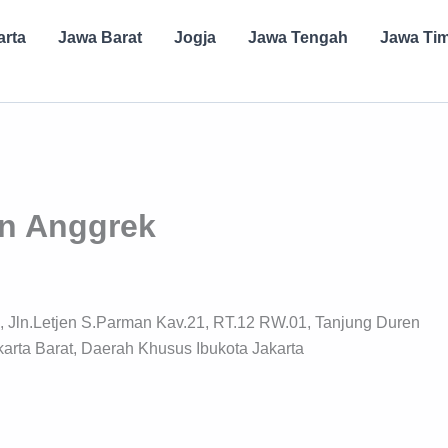
arta
Jawa Barat
Jogja
Jawa Tengah
Jawa Ti
an Anggrek
, Jln.Letjen S.Parman Kav.21, RT.12 RW.01, Tanjung Duren
arta Barat, Daerah Khusus Ibukota Jakarta