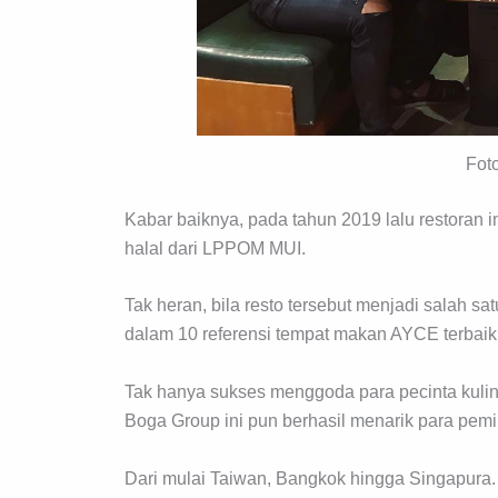
Fot
Kabar baiknya, pada tahun 2019 lalu restoran ini
halal dari LPPOM MUI.
Tak heran, bila resto tersebut menjadi salah sa
dalam 10 referensi tempat makan AYCE terbaik 
Tak hanya sukses menggoda para pecinta kulin
Boga Group ini pun berhasil menarik para pemili
Dari mulai Taiwan, Bangkok hingga Singapur