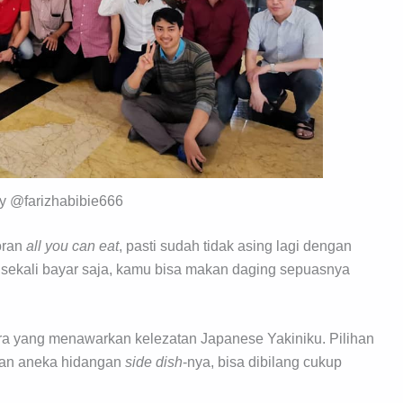
y @farizhabibie666
oran
all you can eat
, pasti sudah tidak asing lagi dengan
ekali bayar saja, kamu bisa makan daging sepuasnya
ra yang menawarkan kelezatan Japanese Yakiniku. Pilihan
an aneka hidangan
side dish
-nya, bisa dibilang cukup