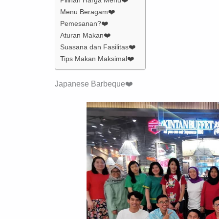
Menu Beragam❤️
Pemesanan?❤️
Aturan Makan❤️
Suasana dan Fasilitas❤️
Tips Makan Maksimal❤️
Japanese Barbeque❤️