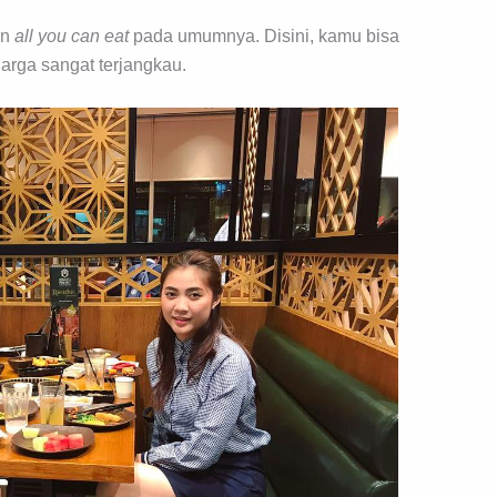
an
all you can eat
pada umumnya. Disini, kamu bisa
arga sangat terjangkau.