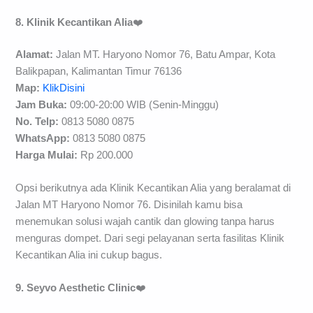
8. Klinik Kecantikan Alia
❤️
Alamat:
Jalan MT. Haryono Nomor 76, Batu Ampar, Kota
Balikpapan, Kalimantan Timur 76136
Map:
KlikDisini
Jam Buka:
09:00-20:00 WIB (Senin-Minggu)
No. Telp:
0813 5080 0875
WhatsApp:
0813 5080 0875
H
arga Mulai:
Rp 200.000
Opsi berikutnya ada Klinik Kecantikan Alia yang beralamat di
Jalan MT Haryono Nomor 76. Disinilah kamu bisa
menemukan solusi wajah cantik dan glowing tanpa harus
menguras dompet. Dari segi pelayanan serta fasilitas Klinik
Kecantikan Alia ini cukup bagus.
9. Seyvo Aesthetic Clinic
❤️