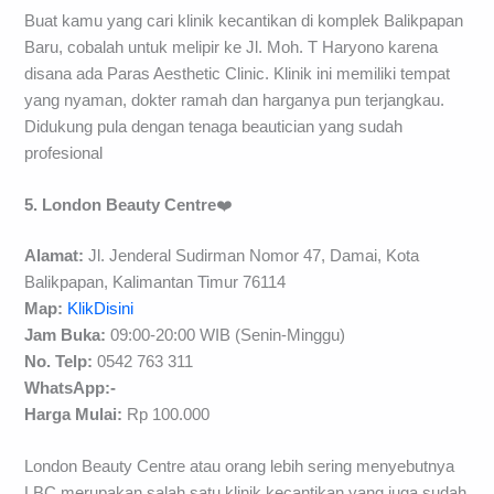
Buat kamu yang cari klinik kecantikan di komplek Balikpapan
Baru, cobalah untuk melipir ke Jl. Moh. T Haryono karena
disana ada Paras Aesthetic Clinic. Klinik ini memiliki tempat
yang nyaman, dokter ramah dan harganya pun terjangkau.
Didukung pula dengan tenaga beautician yang sudah
profesional
5. London Beauty Centre
❤️
Alamat:
Jl. Jenderal Sudirman Nomor 47, Damai, Kota
Balikpapan, Kalimantan Timur 76114
Map:
KlikDisini
Jam Buka:
09:00-20:00 WIB (Senin-Minggu)
No. Telp:
0542 763 311
WhatsApp:-
H
arga Mulai:
Rp 100.000
London Beauty Centre atau orang lebih sering menyebutnya
LBC merupakan salah satu klinik kecantikan yang juga sudah