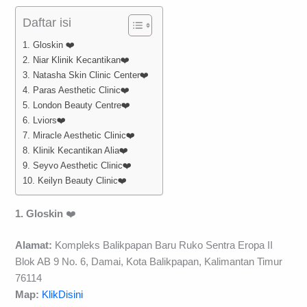
Daftar isi
1. Gloskin ❤️
2. Niar Klinik Kecantikan❤️
3. Natasha Skin Clinic Center❤️
4. Paras Aesthetic Clinic❤️
5. London Beauty Centre❤️
6. Lviors❤️
7. Miracle Aesthetic Clinic❤️
8. Klinik Kecantikan Alia❤️
9. Seyvo Aesthetic Clinic❤️
10. Keilyn Beauty Clinic❤️
1. Gloskin
❤️
Alamat:
Kompleks Balikpapan Baru Ruko Sentra Eropa II
Blok AB 9 No. 6, Damai, Kota Balikpapan, Kalimantan Timur
76114
Map:
KlikDisini