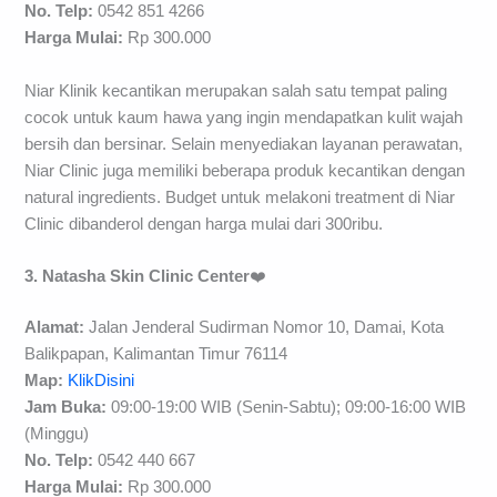
No. Telp:
0542 851 4266
H
arga Mulai:
Rp 300.000
Niar Klinik kecantikan merupakan salah satu tempat paling
cocok untuk kaum hawa yang ingin mendapatkan kulit wajah
bersih dan bersinar. Selain menyediakan layanan perawatan,
Niar Clinic juga memiliki beberapa produk kecantikan dengan
natural ingredients. Budget untuk melakoni treatment di Niar
Clinic dibanderol dengan harga mulai dari 300ribu.
3. Natasha Skin Clinic Center
❤️
Alamat:
Jalan Jenderal Sudirman Nomor 10, Damai, Kota
Balikpapan, Kalimantan Timur 76114
Map:
KlikDisini
Jam Buka:
09:00-19:00 WIB (Senin-Sabtu); 09:00-16:00 WIB
(Minggu)
No. Telp:
0542 440 667
H
arga Mulai:
Rp 300.000