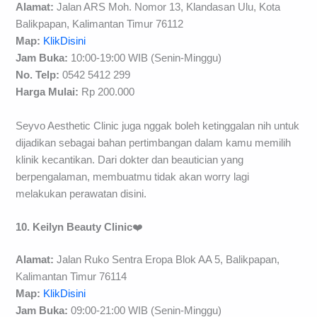
Alamat:
Jalan ARS Moh. Nomor 13, Klandasan Ulu, Kota
Balikpapan, Kalimantan Timur 76112
Map:
KlikDisini
Jam Buka:
10:00-19:00 WIB (Senin-Minggu)
No. Telp:
0542 5412 299
H
arga Mulai:
Rp 200.000
Seyvo Aesthetic Clinic juga nggak boleh ketinggalan nih untuk
dijadikan sebagai bahan pertimbangan dalam kamu memilih
klinik kecantikan. Dari dokter dan beautician yang
berpengalaman, membuatmu tidak akan worry lagi
melakukan perawatan disini.
10. Keilyn Beauty Clinic
❤️
Alamat:
Jalan Ruko Sentra Eropa Blok AA 5, Balikpapan,
Kalimantan Timur 76114
Map:
KlikDisini
Jam Buka:
09:00-21:00 WIB (Senin-Minggu)