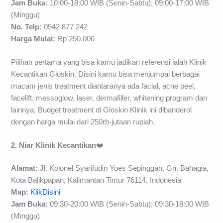
Jam Buka:
10:00-18:00 WIB (Senin-Sabtu); 09:00-17:00 WIB
(Minggu)
No. Telp:
0542 877 242
H
arga Mulai:
Rp 250.000
Pilihan pertama yang bisa kamu jadikan referensi ialah Klinik
Kecantikan Gloskin. Disini kamu bisa menjumpai berbagai
macam jenis treatment diantaranya ada facial, acne peel,
facelift, messoglow, laser, dermafiller, whitening program dan
lainnya. Budget treatment di Gloskin Klinik ini dibanderol
dengan harga mulai dari 250rb-jutaan rupiah.
2. Niar Klinik Kecantikan
❤️
Alamat:
Jl. Kolonel Syarifudin Yoes Sepinggan, Gn. Bahagia,
Kota Balikpapan, Kalimantan Timur 76114, Indonesia
Map:
KlikDisini
Jam Buka:
09:30-20:00 WIB (Senin-Sabtu); 09:30-18:00 WIB
(Minggu)