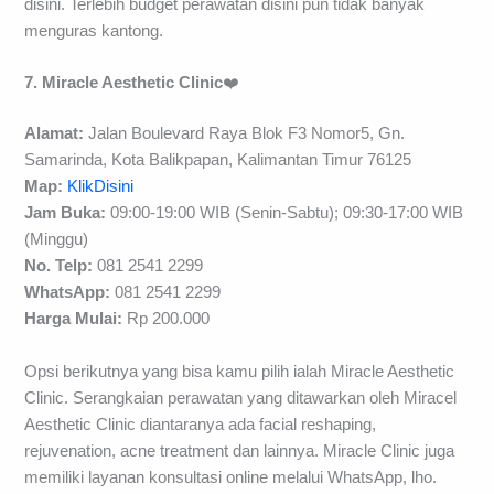
disini. Terlebih budget perawatan disini pun tidak banyak
menguras kantong.
7. Miracle Aesthetic Clinic
❤️
Alamat:
Jalan Boulevard Raya Blok F3 Nomor5, Gn.
Samarinda, Kota Balikpapan, Kalimantan Timur 76125
Map:
KlikDisini
Jam Buka:
09:00-19:00 WIB (Senin-Sabtu); 09:30-17:00 WIB
(Minggu)
No. Telp:
081 2541 2299
WhatsApp:
081 2541 2299
H
arga Mulai:
Rp 200.000
Opsi berikutnya yang bisa kamu pilih ialah Miracle Aesthetic
Clinic. Serangkaian perawatan yang ditawarkan oleh Miracel
Aesthetic Clinic diantaranya ada facial reshaping,
rejuvenation, acne treatment dan lainnya. Miracle Clinic juga
memiliki layanan konsultasi online melalui WhatsApp, lho.