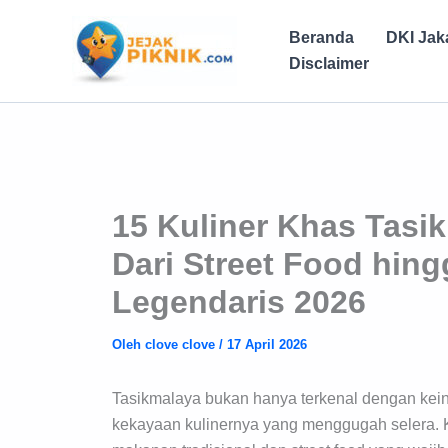
Lewati
ke
Beranda
DKI Jak
konten
Disclaimer
15 Kuliner Khas Tasi
Dari Street Food hin
Legendaris 2026
Oleh
clove clove
/
17 April 2026
Tasikmalaya bukan hanya terkenal dengan kein
kekayaan kulinernya yang menggugah selera. Ko