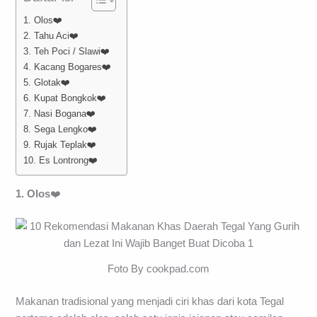
1. Olos❤️
2. Tahu Aci❤️
3. Teh Poci / Slawi❤️
4. Kacang Bogares❤️
5. Glotak❤️
6. Kupat Bongkok❤️
7. Nasi Bogana❤️
8. Sega Lengko❤️
9. Rujak Teplak❤️
10. Es Lontrong❤️
1. Olos
❤️
Foto By cookpad.com
Makanan tradisional yang menjadi ciri khas dari kota Tegal