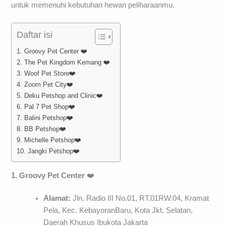
untuk memenuhi kebutuhan hewan peliharaanmu.
Daftar isi
1. Groovy Pet Center ❤️
2. The Pet Kingdom Kemang ❤️
3. Woof Pet Store❤️
4. Zoom Pet City❤️
5. Deku Petshop and Clinic❤️
6. Pal 7 Pet Shop❤️
7. Balini Petshop❤️
8. BB Petshop❤️
9. Michelle Petshop❤️
10. Jangki Petshop❤️
1. Groovy Pet Center
❤️
Alamat:
Jln. Radio III No.01, RT.01RW.04, Kramat
Pela, Kec. KebayoranBaru, Kota Jkt. Selatan,
Daerah Khusus Ibukota Jakarta