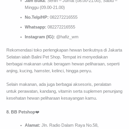
Jam Buka:
Senin – Jumat (08.00-21.00), Sabtu –
Minggu (09.00-21.00)
No.Telp/HP:
082272216555
Whatsapp:
082272216555
Instagram (IG):
@hafiz_wm
Rekomendasi toko perlengkapan hewan berikutnya di Jakarta
Selatan ialah Balini Pet Shop. Tempat ini menyediakan
berbagai makanan untuk beragam hewan peliharaan, seperti
anjing, kucing, hamster, kelinci, hingga penyu.
Selain makanan, ada juga berbagai aksesoris, peralatan
untuk perawatan, kandang, vitamin serta suplemen penunjang
kesehatan hewan peliharaan kesayangan kamu.
8. BB Petshop
❤️
Alamat:
Jln. Radio Dalam Raya No.58,