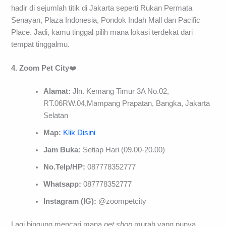
hadir di sejumlah titik di Jakarta seperti Rukan Permata
Senayan, Plaza Indonesia, Pondok Indah Mall dan Pacific
Place. Jadi, kamu tinggal pilih mana lokasi terdekat dari
tempat tinggalmu.
4. Zoom Pet City
❤️
Alamat:
Jln. Kemang Timur 3A No.02,
RT.06RW.04,Mampang Prapatan, Bangka, Jakarta
Selatan
Map:
Klik Disini
Jam Buka:
Setiap Hari (09.00-20.00)
No.Telp/HP:
087778352777
Whatsapp:
087778352777
Instagram (IG):
@zoompetcity
Lagi bingung mencari mana
pet shop
murah yang punya