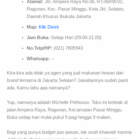
Alamat:
Jln. Ampera Raya No.06, RT.06RW.02,
Ragunan, Kec. Pasar Minggu, Kota Jkt. Selatan,
Daerah Khusus Ibukota Jakarta
Map:
Klik Disini
Jam Buka:
Setiap Hari (09.00-21.00)
No.Telp/HP:
(021) 7805943
Whatsapp:
–
Kira-kira ada tidak ya agen yang jual makanan hewan dari
brand
ternama di Jakarta Selatan? Jawabannya sudah pasti
ada. Kamu tahu apa namanya?
Yup, namanya adalah Michelle Pethouse. Toko ini terletak di
jalan Ampera Raya, Ragunan, Kecamatan Pasar Minggu.
Buka setiap hari mulai pukul 9 pagi hingga 9 malam.
Bagi yang punya
budget
pas-pasan, tak usah khawatir karena