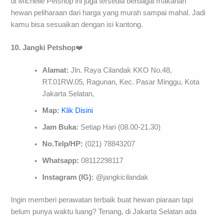
di Michelle Petshop ini juga tersedia berbagai makanan
hewan peliharaan dari harga yang murah sampai mahal. Jadi
kamu bisa sesuaikan dengan isi kantong.
10. Jangki Petshop
❤️
Alamat:
Jln. Raya Cilandak KKO No.48,
RT.01RW.05, Ragunan, Kec. Pasar Minggu, Kota
Jakarta Selatan,
Map:
Klik Disini
Jam Buka:
Setiap Hari (08.00-21.30)
No.Telp/HP:
(021) 78843207
Whatsapp:
08112298117
Instagram (IG):
@jangkicilandak
Ingin memberi perawatan terbaik buat hewan piaraan tapi
belum punya waktu luang? Tenang, di Jakarta Selatan ada