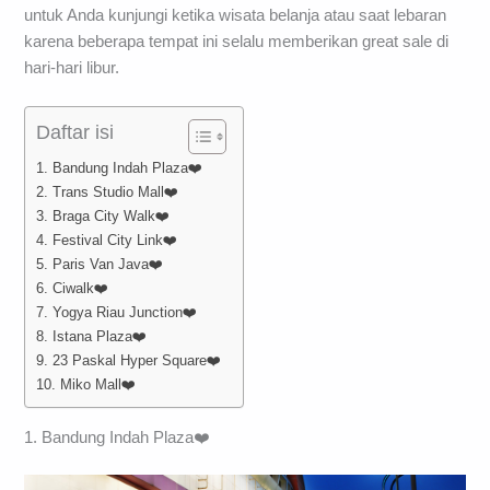
untuk Anda kunjungi ketika wisata belanja atau saat lebaran
karena beberapa tempat ini selalu memberikan great sale di
hari-hari libur.
Daftar isi
1. Bandung Indah Plaza❤️
2. Trans Studio Mall❤️
3. Braga City Walk❤️
4. Festival City Link❤️
5. Paris Van Java❤️
6. Ciwalk❤️
7. Yogya Riau Junction❤️
8. Istana Plaza❤️
9. 23 Paskal Hyper Square❤️
10. Miko Mall❤️
1. Bandung Indah Plaza❤️