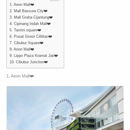
1. Aeon Mall❤️
2. Mall Bassura City❤️
3. Mall Graha Cijantung❤️
4. Cipinang Indah Mall❤️
5. Tamini square❤️
6. Pusat Grosir Cililitan❤️
7. Cibubur Square❤️
8. Arion Mall❤️
9. Lippo Plaza Kramat Jati❤️
10. Cibubur Junction❤️
1. Aeon Mall❤️