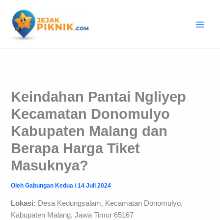
Lewati
ke
konten
Keindahan Pantai Ngliyep
Kecamatan Donomulyo
Kabupaten Malang dan
Berapa Harga Tiket
Masuknya?
Oleh
Gabungan Kedua
/
14 Juli 2024
Lokasi:
Desa Kedungsalam, Kecamatan Donomulyo,
Kabupaten Malang, Jawa Timur 65167