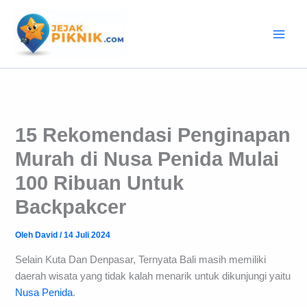
Lewati
ke
konten
15 Rekomendasi Penginapan
Murah di Nusa Penida Mulai
100 Ribuan Untuk
Backpakcer
Oleh
David
/
14 Juli 2024
Selain Kuta Dan Denpasar, Ternyata Bali masih memiliki
daerah wisata yang tidak kalah menarik untuk dikunjungi yaitu
Nusa Penida
.