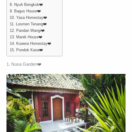
8. Nyuh Bengkok❤️
9. Bagus House❤️
10. Yasa Homestay❤️
11. Losmen Tenang❤️
12. Pandan Wangi❤️
13. Manik House❤️
14. Kuwera Homestay❤️
15. Pondok Kana❤️
1. Nusa Garden❤️