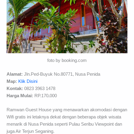
foto by booking.com
Alamat:
Jln.Ped-Buyuk No.80771, Nusa Penida
Map:
Klik Disini
Kontak:
0823 3963 1478
Harga Mulai:
RP.170
.
000
Ramwan Guest House yang menawarkan akomodasi dengan
Wifi gratis ini letaknya dekat dengan beberapa objek wisata
menarik di Nusa Penida seperti Pulau Seribu Viewpoint dan
juga Air Terjun Seganing.