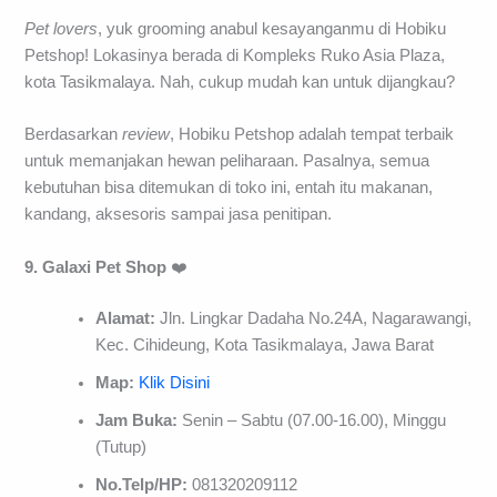
Pet lovers
, yuk grooming anabul kesayanganmu di Hobiku
Petshop! Lokasinya berada di Kompleks Ruko Asia Plaza,
kota Tasikmalaya. Nah, cukup mudah kan untuk dijangkau?
Berdasarkan
review
, Hobiku Petshop adalah tempat terbaik
untuk memanjakan hewan peliharaan. Pasalnya, semua
kebutuhan bisa ditemukan di toko ini, entah itu makanan,
kandang, aksesoris sampai jasa penitipan.
9. Galaxi Pet Shop
❤️
Alamat:
Jln. Lingkar Dadaha No.24A, Nagarawangi,
Kec. Cihideung, Kota Tasikmalaya, Jawa Barat
Map:
Klik Disini
Jam Buka:
Senin – Sabtu (07.00-16.00), Minggu
(Tutup)
No.Telp/HP:
081320209112