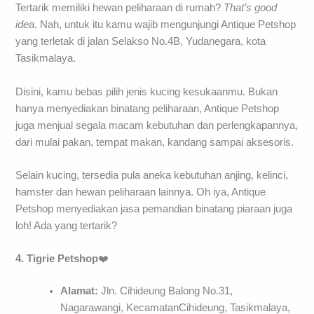
Tertarik memiliki hewan peliharaan di rumah?
That’s
good
idea
. Nah, untuk itu kamu wajib mengunjungi Antique Petshop
yang terletak di jalan Selakso No.4B, Yudanegara, kota
Tasikmalaya.
Disini, kamu bebas pilih jenis kucing kesukaanmu. Bukan
hanya menyediakan binatang peliharaan, Antique Petshop
juga menjual segala macam kebutuhan dan perlengkapannya,
dari mulai pakan, tempat makan, kandang sampai aksesoris.
Selain kucing, tersedia pula aneka kebutuhan anjing, kelinci,
hamster dan hewan peliharaan lainnya. Oh iya, Antique
Petshop menyediakan jasa pemandian binatang piaraan juga
loh! Ada yang tertarik?
4. Tigrie
Petshop
❤️
Alamat:
Jln. Cihideung Balong No.31,
Nagarawangi, KecamatanCihideung, Tasikmalaya,