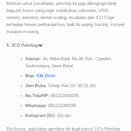
Bahkan untuk kesehatan, petshop ini juga dilengkapi klinik
bagi
pet lovers
yang ingin melakukan vaksinasi, USG,
ronsen, anestesi, dental scaling, incubator dan ICU Cage
terhadap hewan peliharaannya, baik itu anjing, kucing, monyet
maupun musang.
5. JCO Petshop
❤️
Alamat:
Jln. Mitra Batik No.36, Kec. Cipedes,
Tasikmalaya, Jawa Barat
Map:
Klik Disini
Jam Buka:
Setiap Hari (07.30-21.30)
No.Telp/HP:
081222000295
Whatsapp:
081222000295
Instagram (IG):
@jcojci
Pet lovers, ada kabar gembira nih buat kamu! J.Co Petshop