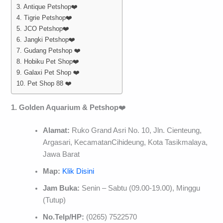
3. Antique Petshop❤️
4. Tigrie Petshop❤️
5. JCO Petshop❤️
6. Jangki Petshop❤️
7. Gudang Petshop ❤️
8. Hobiku Pet Shop❤️
9. Galaxi Pet Shop ❤️
10. Pet Shop 88 ❤️
1. Golden Aquarium
&
Petshop
❤️
Alamat:
Ruko Grand Asri No. 10, Jln. Cienteung,
Argasari, KecamatanCihideung, Kota Tasikmalaya,
Jawa Barat
Map:
Klik Disini
Jam Buka:
Senin – Sabtu (09.00-19.00), Minggu
(Tutup)
No.Telp/HP:
(0265) 7522570