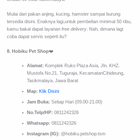
Mulai dari pakan anjing, kucing, hamster sampai burung
tersedia disini. Enaknya lagi,untuk pembelian minimal 50 ribu,
kamu bakal dapat layanan
free
delivery
. Nah, dimana lagi
coba dapat servis seperti itu?
8. Hobiku Pet Shop
❤️
Alamat:
Komplek Ruko Plaza Asia, Jln. KHZ.
Mustofa No.21, Tuguraja, KecamatanCihideung,
Tasikmalaya, Jawa Barat
Map:
Klik Disini
Jam Buka:
Setiap Hari (09.00-21.00)
No.Telp/HP:
0811242326
Whatsapp:
0811242326
Instagram (IG):
@hobiku.petshop.tsm