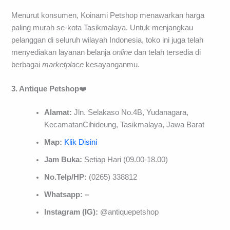
Menurut konsumen, Koinami Petshop menawarkan harga
paling murah se-kota Tasikmalaya. Untuk menjangkau
pelanggan di seluruh wilayah Indonesia, toko ini juga telah
menyediakan layanan belanja
online
dan telah tersedia di
berbagai
marketplace
kesayanganmu.
3. Antique
Petshop
❤️
Alamat:
Jln. Selakaso No.4B, Yudanagara,
KecamatanCihideung, Tasikmalaya, Jawa Barat
Map:
Klik Disini
Jam Buka:
Setiap Hari (09.00-18.00)
No.Telp/HP:
(0265) 338812
Whatsapp: –
Instagram (IG):
@antiquepetshop