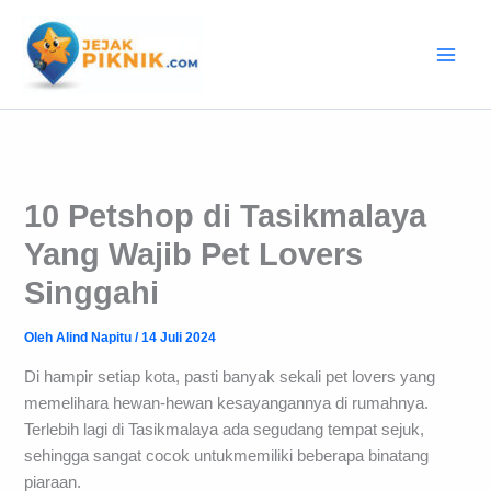
Lewati
ke
konten
10 Petshop di Tasikmalaya
Yang Wajib Pet Lovers
Singgahi
Oleh
Alind Napitu
/
14 Juli 2024
Di hampir setiap kota, pasti banyak sekali pet lovers yang
memelihara hewan-hewan kesayangannya di rumahnya.
Terlebih lagi di Tasikmalaya ada segudang tempat sejuk,
sehingga sangat cocok untukmemiliki beberapa binatang
piaraan.