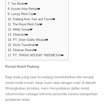
7. Tan Mudo❤️
8. Azzam Auto Rental❤️
9. Luxury Rent Car❤️
10. Padang Auto Tour and Travel❤️
11. The Royal Rent Car❤️
12. Welly Group❤️
13. Ghaisant❤️
14. PT. Orion Graha Wisata❤️
15. Vicini Travelindo❤️
16. Ghaisan Rental❤️
17. PT. TRANS HOLIDAY INDONESIA❤️
Rental Mobil Padang
Bagi anda yang saat ini sedang membutuhkan info tempat
rental mobil murah, lepas kunci atau dengan sopir di daerah
Minangkabau tersebut, kami menyediakan daftar rental
rekomendasi sebagai referensi penyedia sarana transportasi
perjalanan anda.