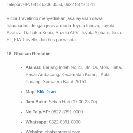
Telepon/HP: 0813 6306 3553, 0822 8379 1541
Vicini Travelindo menyediakan jasa layanan sewa
transportasi dengan jenis armada Toyota Innova, Toyota
Avanza, Daihatsu Xenia, Suzuki APV, Toyota Alphard, Isuzu
Elf, KIA Travello, dan bus pariwisata.
16. Ghaisan Rental
❤️
Alamat:
Bariang Indah No.21, Jln. Dr. Moh. Hatta,
Pasar Ambacang, Kecamatan Kuranji, Kota
Padang, Sumatera Barat 25151
Map:
Klik Disini
Jam Buka:
Setiap Hari (07.00-23.00)
No.Telp/HP:
0822-8391-0000
Whatsapp:
0822-8391-0000
Website:
ghaisanrental.com