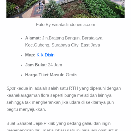
Foto By wisatadiindonesia.com
Alamat:
Jln.Bratang Bangun, Baratajaya,
Kec.Gubeng, Surabaya City, East Java
Map:
Klik Disini
Jam Buka:
24 Jam
Harga Tiket Masuk:
Gratis
Spot
kedua ini adalah salah satu RTH yang dipenuhi dengan
keanekaragaman flora seperti bunga melati dan lainnya,
sehingga tak mengherankan jika udara di sekitarnya pun
begitu menyejukkan.
Buat Sahabat JejakPiknik yang sedang galau dan ingin
menenangkan diri, maka lokasi satu ini bisa jadi obat untuk