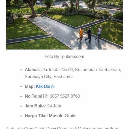
Foto By liputan6.com
Alamat:
Jln.Teratai No.04, Kecamatan Tambaksari,
Surabaya City, East Java
Map:
Klik Disini
No.Telp/HP:
0857 9527 8760
Jam Buka:
24 Jam
Harga Tiket Masuk:
Gratis
Nah, bila
Crop Circle
Dewi Cemara di Malang menampilkan