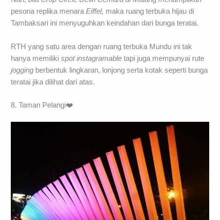
pesona replika menara
Eiffel,
maka ruang terbuka hijau di
Tambaksari ini menyuguhkan keindahan dari bunga teratai.
RTH yang satu area dengan ruang terbuka Mundu ini tak
hanya memiliki
spot instagramable
tapi juga mempunyai rute
jogging
berbentuk lingkaran, lonjong serta kotak seperti bunga
teratai jika dilihat dari atas.
8. Taman Pelangi❤️