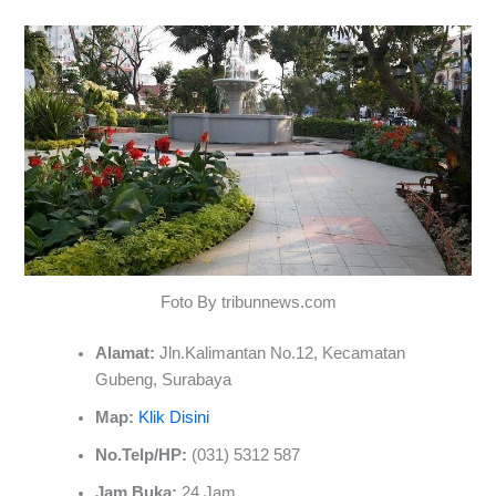
Foto By tribunnews.com
Alamat:
Jln.Kalimantan No.12, Kecamatan
Gubeng, Surabaya
Map:
Klik Disini
No.Telp/HP:
(031) 5312 587
Jam Buka:
24 Jam