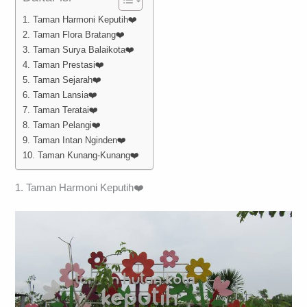
1. Taman Harmoni Keputih❤️
2. Taman Flora Bratang❤️
3. Taman Surya Balaikota❤️
4. Taman Prestasi❤️
5. Taman Sejarah❤️
6. Taman Lansia❤️
7. Taman Teratai❤️
8. Taman Pelangi❤️
9. Taman Intan Nginden❤️
10. Taman Kunang-Kunang❤️
1. Taman Harmoni Keputih❤️