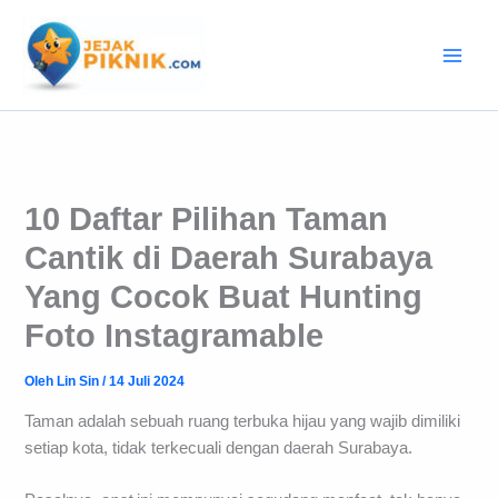
Lewati
ke
konten
10 Daftar Pilihan Taman
Cantik di Daerah Surabaya
Yang Cocok Buat Hunting
Foto Instagramable
Oleh
Lin Sin
/
14 Juli 2024
Taman adalah sebuah ruang terbuka hijau yang wajib dimiliki
setiap kota, tidak terkecuali dengan daerah Surabaya.