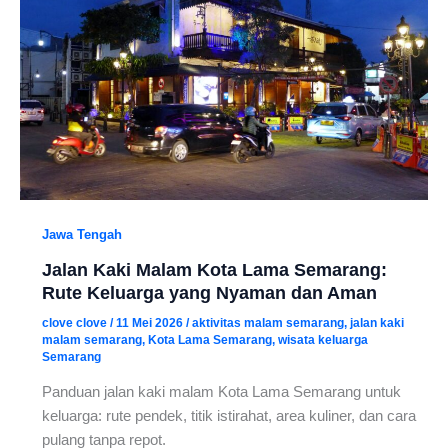
Jawa Tengah
Jalan Kaki Malam Kota Lama Semarang:
Rute Keluarga yang Nyaman dan Aman
clove clove
/
11 Mei 2026
/
aktivitas malam semarang
,
jalan kaki
malam semarang
,
Kota Lama Semarang
,
wisata keluarga
Semarang
Panduan jalan kaki malam Kota Lama Semarang untuk
keluarga: rute pendek, titik istirahat, area kuliner, dan cara
pulang tanpa repot.