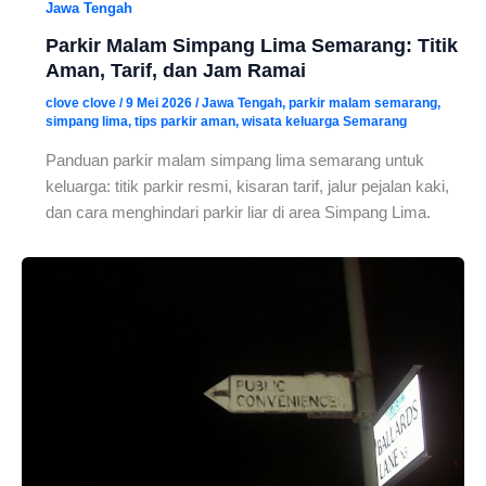
Jawa Tengah
Parkir Malam Simpang Lima Semarang: Titik
Aman, Tarif, dan Jam Ramai
clove clove
/
9 Mei 2026
/
Jawa Tengah
,
parkir malam semarang
,
simpang lima
,
tips parkir aman
,
wisata keluarga Semarang
Panduan parkir malam simpang lima semarang untuk
keluarga: titik parkir resmi, kisaran tarif, jalur pejalan kaki,
dan cara menghindari parkir liar di area Simpang Lima.