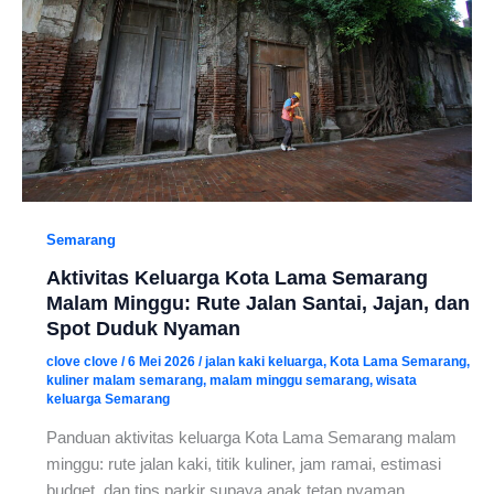
Semarang
Aktivitas Keluarga Kota Lama Semarang
Malam Minggu: Rute Jalan Santai, Jajan, dan
Spot Duduk Nyaman
clove clove
/
6 Mei 2026
/
jalan kaki keluarga
,
Kota Lama Semarang
,
kuliner malam semarang
,
malam minggu semarang
,
wisata
keluarga Semarang
Panduan aktivitas keluarga Kota Lama Semarang malam
minggu: rute jalan kaki, titik kuliner, jam ramai, estimasi
budget, dan tips parkir supaya anak tetap nyaman.