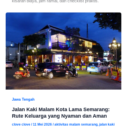
kisaran biaya, jam ramai, dan checklist praktis.
Jawa Tengah
Jalan Kaki Malam Kota Lama Semarang:
Rute Keluarga yang Nyaman dan Aman
clove clove
/
11 Mei 2026
/
aktivitas malam semarang
,
jalan kaki