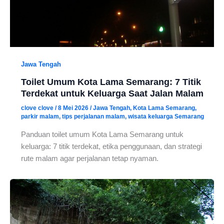
Jawa Tengah
Toilet Umum Kota Lama Semarang: 7 Titik
Terdekat untuk Keluarga Saat Jalan Malam
clove clove
/
8 Mei 2026
/
Jawa Tengah
,
Kota Lama Semarang
,
parkir malam
,
tips perjalanan malam
,
wisata keluarga Semarang
Panduan toilet umum Kota Lama Semarang untuk
keluarga: 7 titik terdekat, etika penggunaan, dan strategi
rute malam agar perjalanan tetap nyaman.