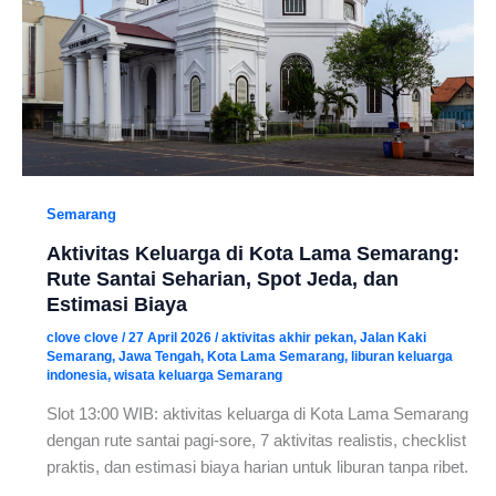
Semarang
Aktivitas Keluarga di Kota Lama Semarang:
Rute Santai Seharian, Spot Jeda, dan
Estimasi Biaya
clove clove
/
27 April 2026
/
aktivitas akhir pekan
,
Jalan Kaki
Semarang
,
Jawa Tengah
,
Kota Lama Semarang
,
liburan keluarga
indonesia
,
wisata keluarga Semarang
Slot 13:00 WIB: aktivitas keluarga di Kota Lama Semarang
dengan rute santai pagi-sore, 7 aktivitas realistis, checklist
praktis, dan estimasi biaya harian untuk liburan tanpa ribet.