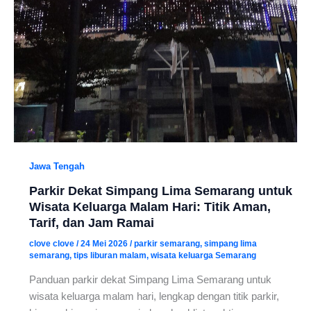
Jawa Tengah
Parkir Dekat Simpang Lima Semarang untuk
Wisata Keluarga Malam Hari: Titik Aman,
Tarif, dan Jam Ramai
clove clove
/
24 Mei 2026
/
parkir semarang
,
simpang lima
semarang
,
tips liburan malam
,
wisata keluarga Semarang
Panduan parkir dekat Simpang Lima Semarang untuk
wisata keluarga malam hari, lengkap dengan titik parkir,