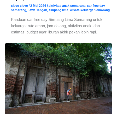
clove clove
/
2 Mei 2026
/
aktivitas anak semarang
,
car free day
semarang
,
Jawa Tengah
,
simpang lima
,
wisata keluarga Semarang
Panduan car free day Simpang Lima Semarang untuk
keluarga: rute aman, jam datang, aktivitas anak, dan
estimasi budget agar liburan akhir pekan lebih rapi.