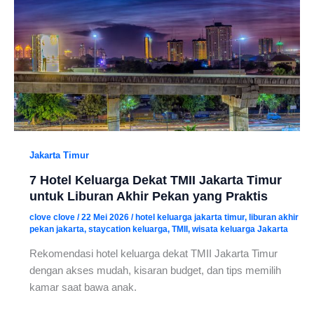
Jakarta Timur
7 Hotel Keluarga Dekat TMII Jakarta Timur
untuk Liburan Akhir Pekan yang Praktis
clove clove
/
22 Mei 2026
/
hotel keluarga jakarta timur
,
liburan akhir
pekan jakarta
,
staycation keluarga
,
TMII
,
wisata keluarga Jakarta
Rekomendasi hotel keluarga dekat TMII Jakarta Timur
dengan akses mudah, kisaran budget, dan tips memilih
kamar saat bawa anak.