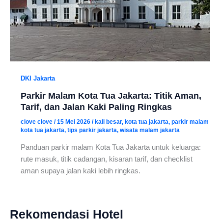
DKI Jakarta
Parkir Malam Kota Tua Jakarta: Titik Aman,
Tarif, dan Jalan Kaki Paling Ringkas
clove clove
/
15 Mei 2026
/
kali besar
,
kota tua jakarta
,
parkir malam
kota tua jakarta
,
tips parkir jakarta
,
wisata malam jakarta
Panduan parkir malam Kota Tua Jakarta untuk keluarga:
rute masuk, titik cadangan, kisaran tarif, dan checklist
aman supaya jalan kaki lebih ringkas.
Rekomendasi Hotel