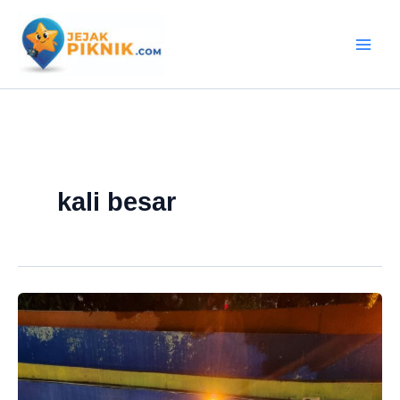
Lewati
ke
konten
kali besar