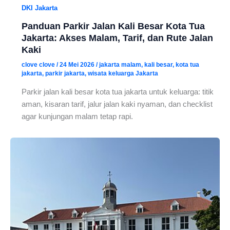
DKI Jakarta
Panduan Parkir Jalan Kali Besar Kota Tua
Jakarta: Akses Malam, Tarif, dan Rute Jalan
Kaki
clove clove
/
24 Mei 2026
/
jakarta malam
,
kali besar
,
kota tua
jakarta
,
parkir jakarta
,
wisata keluarga Jakarta
Parkir jalan kali besar kota tua jakarta untuk keluarga: titik
aman, kisaran tarif, jalur jalan kaki nyaman, dan checklist
agar kunjungan malam tetap rapi.