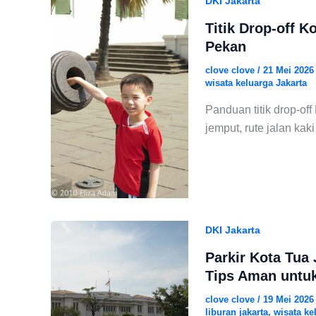
DKI Jakarta
Titik Drop-off K
Pekan
clove clove
/
21 Mei 202
wisata keluarga Jakarta
Panduan titik drop-of
jemput, rute jalan ka
DKI Jakarta
Parkir Kota Tua 
Tips Aman untuk
clove clove
/
19 Mei 202
liburan jakarta
,
wisata ke