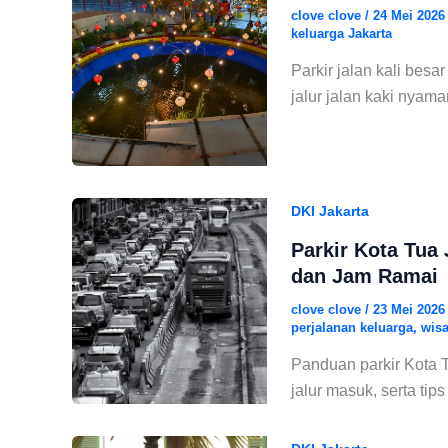
clove clove
/
24 Mei 202
keluarga Jakarta
Parkir jalan kali besar
jalur jalan kaki nyama
DKI Jakarta
Parkir Kota Tua 
dan Jam Ramai
clove clove
/
23 Mei 202
perjalanan keluarga
,
wisa
Panduan parkir Kota Tua
jalur masuk, serta tip