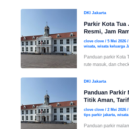
DKI Jakarta
Parkir Kota Tua 
Resmi, Jam Rama
clove clove
/
5 Mei 2026
wisata
,
wisata keluarga J
Panduan parkir Kota Tu
rute masuk, dan checkl
DKI Jakarta
Panduan Parkir 
Titik Aman, Tar
clove clove
/
2 Mei 2026
tips parkir jakarta
,
wisata
Panduan parkir malam K