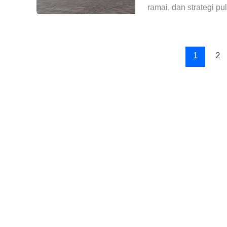
ramai, dan strategi pu
1
2