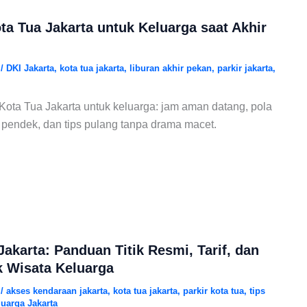
ota Tua Jakarta untuk Keluarga saat Akhir
6
/
DKI Jakarta
,
kota tua jakarta
,
liburan akhir pekan
,
parkir jakarta
,
f Kota Tua Jakarta untuk keluarga: jam aman datang, pola
ki pendek, dan tips pulang tanpa drama macet.
Jakarta: Panduan Titik Resmi, Tarif, dan
 Wisata Keluarga
6
/
akses kendaraan jakarta
,
kota tua jakarta
,
parkir kota tua
,
tips
luarga Jakarta