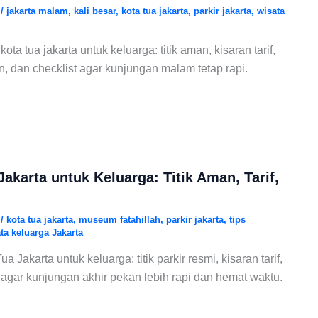
6
/
jakarta malam
,
kali besar
,
kota tua jakarta
,
parkir jakarta
,
wisata
 kota tua jakarta untuk keluarga: titik aman, kisaran tarif,
n, dan checklist agar kunjungan malam tetap rapi.
Jakarta untuk Keluarga: Titik Aman, Tarif,
6
/
kota tua jakarta
,
museum fatahillah
,
parkir jakarta
,
tips
ta keluarga Jakarta
 Jakarta untuk keluarga: titik parkir resmi, kisaran tarif,
s agar kunjungan akhir pekan lebih rapi dan hemat waktu.