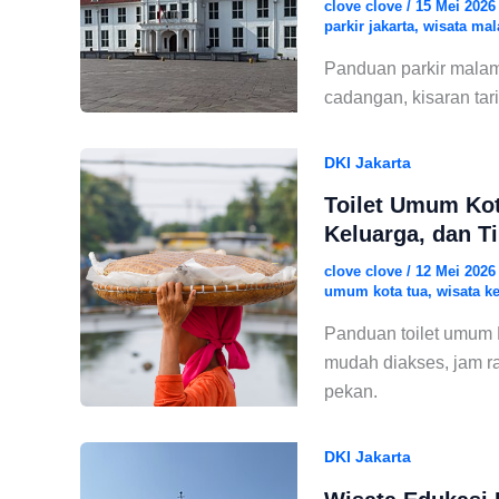
clove clove
/
15 Mei 202
parkir jakarta
,
wisata mal
Panduan parkir malam 
cadangan, kisaran tari
DKI Jakarta
Toilet Umum Kot
Keluarga, dan T
clove clove
/
12 Mei 202
umum kota tua
,
wisata k
Panduan toilet umum 
mudah diakses, jam ra
pekan.
DKI Jakarta