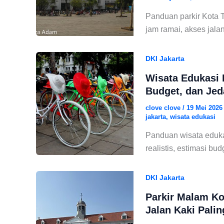
Panduan parkir Kota Tua
jam ramai, akses jala
DKI Jakarta
Wisata Edukasi 
Budget, dan Jed
clove clove
/
19 Mei 202
jakarta
,
wisata edukasi
Panduan wisata eduka
realistis, estimasi bu
DKI Jakarta
Parkir Malam Kot
Jalan Kaki Pali