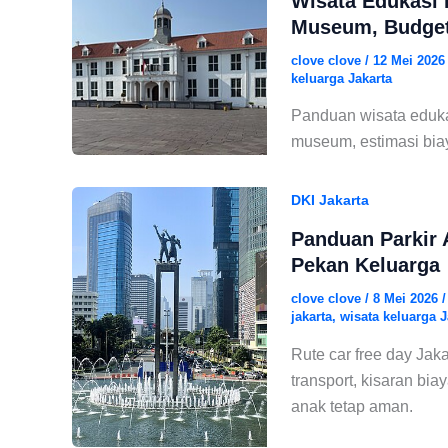
Wisata Edukasi 
Museum, Budget
clove clove
/
12 Mei 202
keluarga Jakarta
Panduan wisata edukas
museum, estimasi biay
DKI Jakarta
Panduan Parkir 
Pekan Keluarga
clove clove
/
8 Mei 2026
jakarta
,
wisata keluarga J
Rute car free day Jaka
transport, kisaran bia
anak tetap aman.