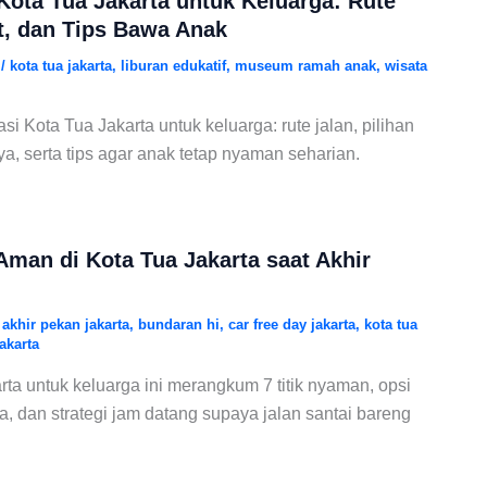
Kota Tua Jakarta untuk Keluarga: Rute
, dan Tips Bawa Anak
6
/
kota tua jakarta
,
liburan edukatif
,
museum ramah anak
,
wisata
i Kota Tua Jakarta untuk keluarga: rute jalan, pilihan
a, serta tips agar anak tetap nyaman seharian.
Aman di Kota Tua Jakarta saat Akhir
/
akhir pekan jakarta
,
bundaran hi
,
car free day jakarta
,
kota tua
akarta
rta untuk keluarga ini merangkum 7 titik nyaman, opsi
ya, dan strategi jam datang supaya jalan santai bareng