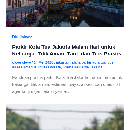
DKI Jakarta
Parkir Kota Tua Jakarta Malam Hari untuk
Keluarga: Titik Aman, Tarif, dan Tips Praktis
clove clove
/
14 Mei 2026
/
jakarta malam
,
parkir kota tua
,
tips
akses kota tua
,
utilitas wisata
,
wisata keluarga Jakarta
Panduan praktis parkir Kota Tua Jakarta malam hari untuk
keluarga: titik aman, estimasi biaya, akses, dan checklist
agar kunjungan tetap nyaman.