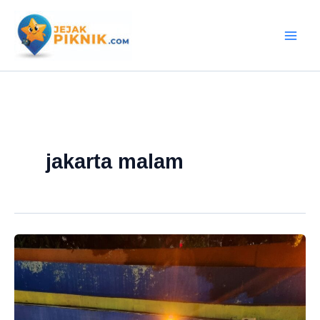
Lewati
ke
konten
jakarta malam