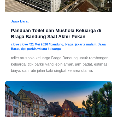
Jawa Barat
Panduan Toilet dan Mushola Keluarga di
Braga Bandung Saat Akhir Pekan
clove clove
/
21 Mei 2026
/
bandung
,
braga
,
jakarta malam
,
Jawa
Barat
,
tips parkir
,
wisata keluarga
toilet mushola keluarga Braga Bandung untuk rombongan
keluarga: titik parkir yang lebih aman, jam padat, estimasi
biaya, dan rute jalan kaki singkat ke area utama.